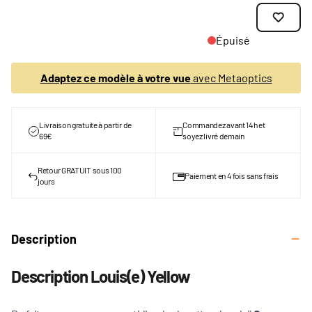
Épuisé
Adaptez ce modèle à votre vue
avec Metaoptics
Livraison gratuite à partir de
Commandez avant 14h et
69€
soyez livré demain
Retour GRATUIT sous 100
Paiement en 4 fois sans frais
jours
Description
Description Louis(e) Yellow