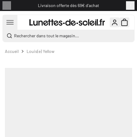
Livraison offerte dès 69€ d'achat
Aller au contenu
Rechercher dans tout le magasin...
Accueil
Louis(e) Yellow