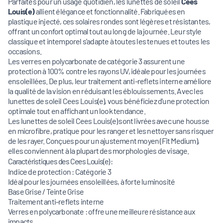
Parfaites pour un usage quotidien, les lunettes de soleil
Cees
Louis(e)
allient élégance et fonctionnalité. Fabriquées en
plastique injecté, ces solaires rondes sont légères et résistantes,
offrant un confort optimal tout au long de la journée. Leur style
classique et intemporel s'adapte à toutes les tenues et toutes les
occasions.
Les verres en polycarbonate de catégorie 3 assurent une
protection à 100% contre les rayons UV, idéale pour les journées
ensoleillées. De plus, leur traitement anti-reflets interne améliore
la qualité de la vision en réduisant les éblouissements. Avec les
lunettes de soleil Cees Louis(e), vous bénéficiez d'une protection
optimale tout en affichant un look tendance.
Les lunettes de soleil Cees Louis(e) sont livrées avec une housse
en microfibre, pratique pour les ranger et les nettoyer sans risquer
de les rayer. Conçues pour un ajustement moyen (Fit Medium),
elles conviennent à la plupart des morphologies de visage.
Caractéristiques des Cees Louis(e) :
Indice de protection : Catégorie 3
Idéal pour les journées ensoleillées, à forte luminosité
Base Grise / Teinte Grise
Traitement anti-reflets interne
Verres en polycarbonate : offre une meilleure résistance aux
impacts