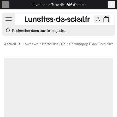
Livraison offerte dès 69€ d'achat
Aller au contenu
Rechercher dans tout le magasin...
Accueil
Lowdown 2 Matte Black Gold Chromapop Black Gold Mirror 