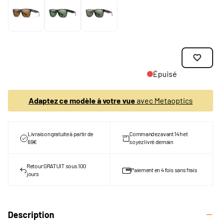
Épuisé
Adaptez ce modèle à votre vue
avec Metaoptics
Livraison gratuite à partir de
Commandez avant 14h et
69€
soyez livré demain
Retour GRATUIT sous 100
Paiement en 4 fois sans frais
jours
Description