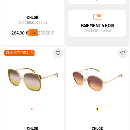
CHLOÉ
CH0255SK 001 Gold
PAIEMENT 4 FOIS
Dès 150€ d'achat
Prix spécial
Prix normal
264,90 €
296,90 €
-11%
SUMMER DEALS
CHLOÉ
CHLOÉ