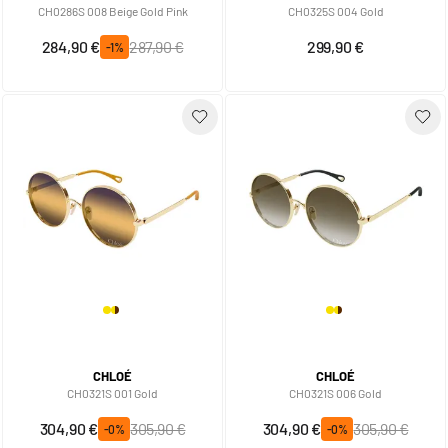
CH0286S 008 Beige Gold Pink
CH0325S 004 Gold
Prix spécial
Prix normal
284,90 €
287,90 €
299,90 €
-1%
CHLOÉ
CHLOÉ
CH0321S 001 Gold
CH0321S 006 Gold
Prix spécial
Prix normal
Prix spécial
Prix normal
304,90 €
305,90 €
304,90 €
305,90 €
-0%
-0%