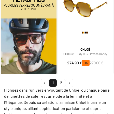
POUR DES VERRES OU UN ÉCRAN À
VOTRE VUE
CHLOÉ
CH0362S Judy 004 Havana Honey
Prix spécial
Prix normal
274,90 €
279,00 €
-1%
1
2
Plongez dans l'univers envoûtant de Chloé, où chaque paire
de lunettes de soleil est une ode à la féminité et à
l'élégance. Depuis sa création, la maison Chloé incarne un
style unique, alliant sophistication parisienne et esprit