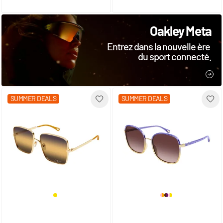
Oakley Meta
Entrez dans la nouvelle ère
du sport connecté.
JE 
SUMMER DEALS
SUMMER DEALS