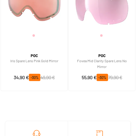
POC
POC
Iris Spare Lens Pink Gold Mirror
Fovea Mid Clarity Spare Lens No
Mirror
Prix spécial
Prix normal
Prix spécial
Prix normal
34,90 €
49,90 €
55,90 €
79,90 €
-30%
-30%