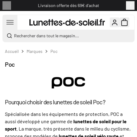
Livraison offerte dès 69€ d'achat
Aller au contenu
Rechercher dans tout le magasin...
Accueil
Marques
Poc
Poc
Pourquoi choisir des lunettes de soleil Poc ?
Spécialisée dans les équipements de protection, POC a
aussi développé une gamme de
lunettes de soleil pour le
sport
. La marque, très présente dans le milieu du cyclisme,
propose des modèles de
lunettes de soleil vélo route
et