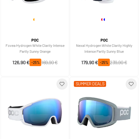
POC
POC
Fovea Hydrogen White Clarity Intense
Nexal Hydrogen White Clarity Highly
Partly Sunny Orange
Intense Partly Sunny Blue
Prix spécial
Prix normal
Prix spécial
Prix normal
126,90 €
169,90 €
179,90 €
239,90 €
-25%
-25%
SUMMER DEALS