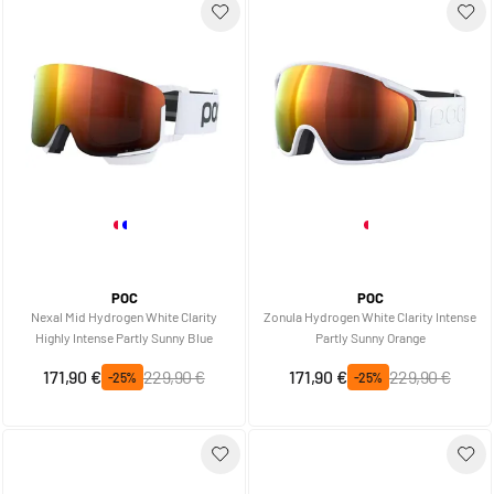
POC
POC
Nexal Mid Hydrogen White Clarity
Zonula Hydrogen White Clarity Intense
Highly Intense Partly Sunny Blue
Partly Sunny Orange
Prix spécial
Prix normal
Prix spécial
Prix normal
171,90 €
229,90 €
171,90 €
229,90 €
-25%
-25%