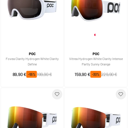
POC
POC
Fovea Clarity Hydrogen White Clarity
Vitrea Hydrogen White Clarity Intense
Define
Partly Sunny Orange
Prix spécial
Prix normal
Prix spécial
Prix normal
89,90 €
199,90 €
159,90 €
229,90 €
-55%
-30%