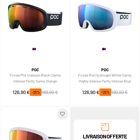
POC
POC
Fovea Mid Uranium Black Clarity
Fovea Mid Hydrogen White Clarity
Intense Partly Sunny Orange
Highly Intense Partly Intense Blue
Prix spécial
Prix normal
Prix spécial
Prix normal
126,90 €
169,90 €
126,90 €
169,90 €
-25%
-25%
LIVRAISON OFFERTE