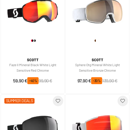
SCOTT
SCOTT
Faze II Mineral Black White Light
Sphere Otg Mineral White Light
Sensitive Red Chrome
Sensitive Bronze Chrome
Prix spécial
Prix normal
Prix spécial
Prix normal
59,90 €
99,90 €
97,90 €
139,90 €
-40%
-30%
SUMMER DEALS