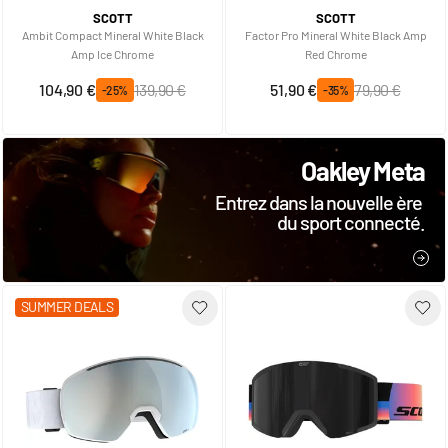
SCOTT
SCOTT
Ambit Compact Mineral White Black
Factor Pro Mineral White Black Amp
Amp Ice Chrome
Red Chrome
Prix spécial
Prix normal
Prix spécial
Prix normal
104,90 €
139,90 €
51,90 €
79,90 €
-25%
-35%
Oakley Meta
Entrez dans la nouvelle ère
du sport connecté.
JE 
SUMMER DEALS