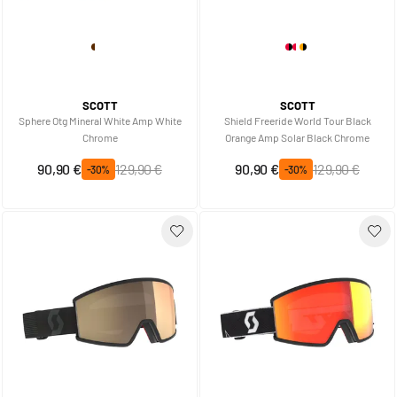
SCOTT
SCOTT
Sphere Otg Mineral White Amp White
Shield Freeride World Tour Black
Chrome
Orange Amp Solar Black Chrome
Prix spécial
Prix normal
Prix spécial
Prix normal
90,90 €
129,90 €
90,90 €
129,90 €
-30%
-30%