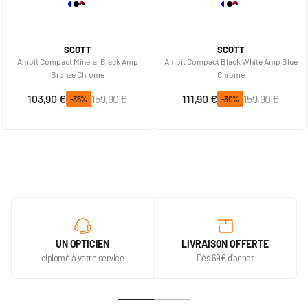
SCOTT
SCOTT
Ambit Compact Mineral Black Amp
Ambit Compact Black White Amp Blue
Bronze Chrome
Chrome
Prix spécial
Prix normal
Prix spécial
Prix normal
103,90 €
159,90 €
111,90 €
159,90 €
-35%
-30%
UN OPTICIEN
LIVRAISON OFFERTE
diplomé à votre service
Dès 69€ d'achat