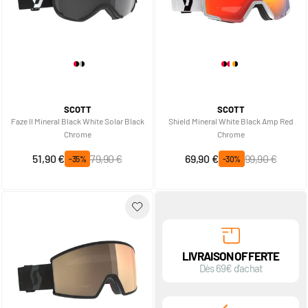
SCOTT
SCOTT
Faze II Mineral Black White Solar Black
Shield Mineral White Black Amp Red
Chrome
Chrome
Prix spécial
Prix normal
Prix spécial
Prix normal
51,90 €
79,90 €
69,90 €
99,90 €
-35%
-30%
LIVRAISON OFFERTE
Dès 69€ d'achat