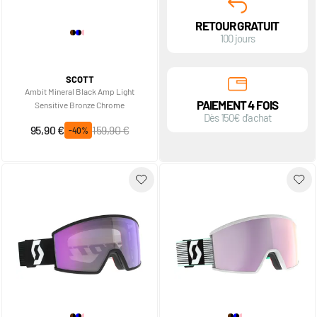
RETOUR GRATUIT
100 jours
SCOTT
Ambit Mineral Black Amp Light
PAIEMENT 4 FOIS
Sensitive Bronze Chrome
Dès 150€ d'achat
Prix spécial
Prix normal
95,90 €
159,90 €
-40%