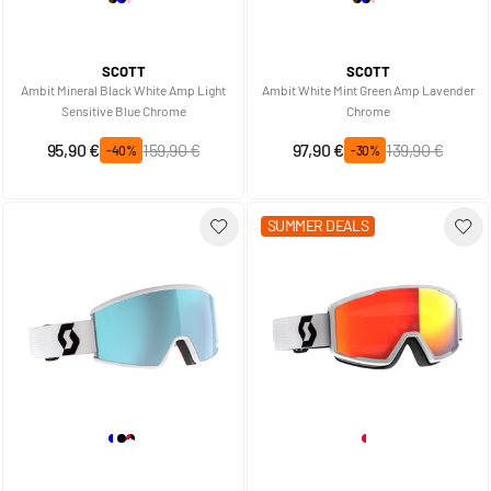
SCOTT
SCOTT
Ambit Mineral Black White Amp Light
Ambit White Mint Green Amp Lavender
Sensitive Blue Chrome
Chrome
Prix spécial
Prix normal
Prix spécial
Prix normal
95,90 €
159,90 €
97,90 €
139,90 €
-40%
-30%
SUMMER DEALS