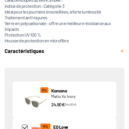
Indice de protection : Catégorie 3
Idéal pour les journées ensoleillées, à forte luminosité
Traitement anti-rayures
Verre en polycarbonate : offre une meilleure résistance aux
impacts
Protection UV 100 %
Housse de protection en microfibre
Caractéristiques
Produits associés
Komono
5%
Matty Xs Ivory
24,90 €
PVC Price
34,90 €
Add Product MjQ4MTk= undefined
EQ Love
-5%