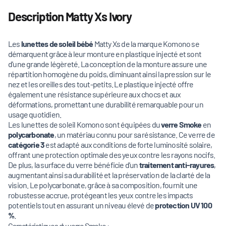
Description Matty Xs Ivory
Les
lunettes de soleil bébé
Matty Xs de la marque Komono se
démarquent grâce à leur monture en plastique injecté et sont
d'une grande légèreté. La conception de la monture assure une
répartition homogène du poids, diminuant ainsi la pression sur le
nez et les oreilles des tout-petits. Le plastique injecté offre
également une résistance supérieure aux chocs et aux
déformations, promettant une durabilité remarquable pour un
usage quotidien.
Les lunettes de soleil Komono sont équipées du
verre Smoke
en
polycarbonate
, un matériau connu pour sa résistance. Ce verre de
catégorie 3
est adapté aux conditions de forte luminosité solaire,
offrant une protection optimale des yeux contre les rayons nocifs.
De plus, la surface du verre bénéficie d'un
traitement anti-rayures
,
augmentant ainsi sa durabilité et la préservation de la clarté de la
vision. Le polycarbonate, grâce à sa composition, fournit une
robustesse accrue, protégeant les yeux contre les impacts
potentiels tout en assurant un niveau élevé de
protection UV 100
%
.
Caractéristiques du verre Smoke :