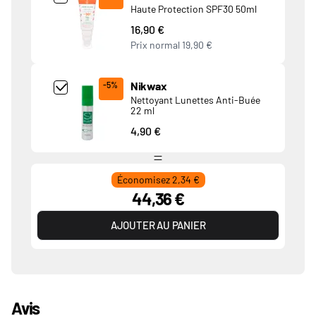
Haute Protection SPF30 50ml
16,90 €
Prix normal
19,90 €
Add Product MjkwNDA= undefined
Nikwax
-5%
Nettoyant Lunettes Anti-Buée
22 ml
4,90 €
Économisez 2,34 €
44,36 €
AJOUTER AU PANIER
Avis