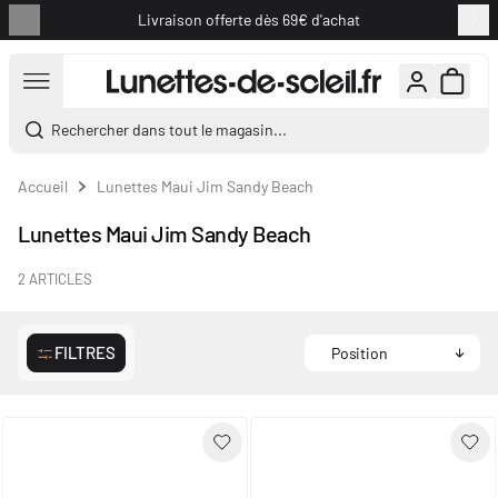
Livraison offerte dès 69€ d'achat
Aller au contenu
Rechercher dans tout le magasin...
Accueil
Lunettes Maui Jim Sandy Beach
Lunettes Maui Jim Sandy Beach
2
ARTICLES
FILTRES