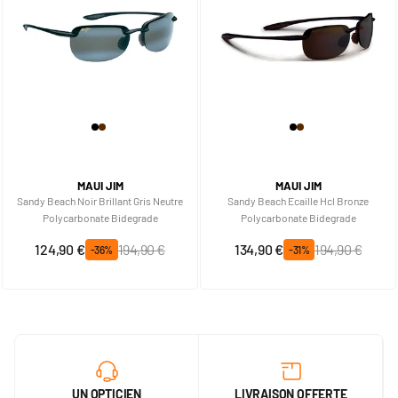
MAUI JIM
MAUI JIM
Sandy Beach Noir Brillant Gris Neutre
Sandy Beach Ecaille Hcl Bronze
Polycarbonate Bidegrade
Polycarbonate Bidegrade
Prix spécial
Prix normal
Prix spécial
Prix normal
124,90 €
194,90 €
134,90 €
194,90 €
-36%
-31%
UN OPTICIEN
LIVRAISON OFFERTE