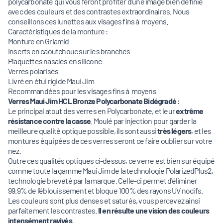
polycarbonate qui vous feront profiter d'une image bien définie
avec des couleurs et des contrastes extraordinaires. Nous
conseillons ces lunettes aux visages fins à moyens.
Caractéristiques de la monture :
Monture en Griamid
Inserts en caoutchouc sur les branches
Plaquettes nasales en silicone
Verres polarisés
Livré en étui rigide Maui Jim
Recommandées pour les visages fins à moyens
Verres Maui Jim HCL Bronze Polycarbonate
Bidégradé
:
Le principal atout des verres en Polycarbonate, et leur
extrême
résistance contre la casse
. Moulé par injection pour garder la
meilleure qualité optique possible, ils sont aussi
très légers
, et les
montures équipées de ces verres seront ce faire oublier sur votre
nez.
Outre ces qualités optiques ci-dessus, ce verre est bien sur équipé
comme toute la gamme Maui Jim de la technologie PolarizedPlus2,
technologie breveté par la marque. Celle-ci permet d'éliminer
99.9% de l'éblouissement et bloque 100% des rayons UV nocifs.
Les couleurs sont plus denses et saturés, vous percevez ainsi
parfaitement les contrastes.
Il en résulte une vision des couleurs
intensément ravivés