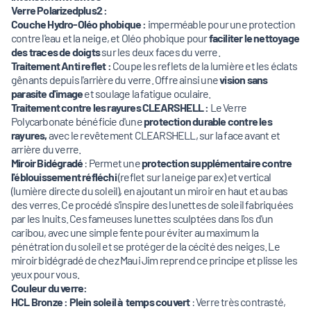
Verre Polarizedplus2 :
Couche Hydro-Oléo phobique :
imperméable pour une protection
contre l'eau et la neige, et Oléo phobique pour
faciliter le nettoyage
des traces de doigts
sur les deux faces du verre.
Traitement Anti reflet :
Coupe les reflets de la lumière et les éclats
gênants depuis l'arrière du verre. Offre ainsi une
vision sans
parasite d'image
et soulage la fatigue oculaire.
Traitement contre les rayures CLEARSHELL :
Le Verre
Polycarbonate bénéficie d'une
protection durable contre les
rayures,
avec le revêtement CLEARSHELL, sur la face avant et
arrière du verre.
Miroir Bidégradé
: Permet une
protection supplémentaire contre
l'éblouissement réfléchi
(reflet sur la neige par ex) et vertical
(lumière directe du soleil), en ajoutant un miroir en haut et au bas
des verres. Ce procédé s'inspire des lunettes de soleil fabriquées
par les Inuits. Ces fameuses lunettes sculptées dans l'os d'un
caribou, avec une simple fente pour éviter au maximum la
pénétration du soleil et se protéger de la cécité des neiges. Le
miroir bidégradé de chez Maui Jim reprend ce principe et plisse les
yeux pour vous.
Couleur du verre:
HCL Bronze :
Plein soleil à temps couvert
: Verre très contrasté,