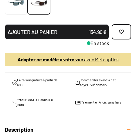
AJOUTER AU PANIER
134,90 €
En stock
Adaptez ce modèle à votre vue
avec Metaoptics
Livraison gratuite à partir de
Commandez avant 14h et
69€
soyez livré demain
Retour GRATUIT sous 100
Paiement en 4 fois sans frais
jours
Description