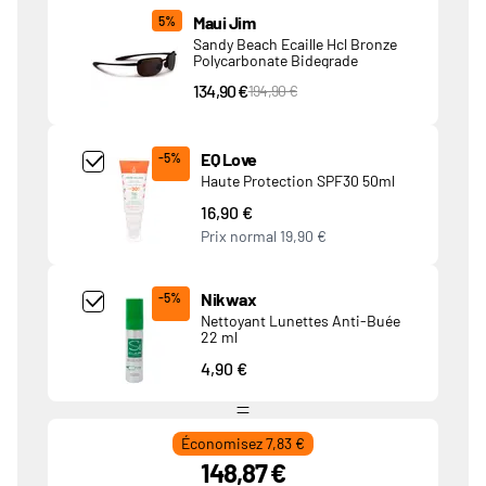
Produits associés
Maui Jim
5%
Sandy Beach Ecaille Hcl Bronze
Polycarbonate Bidegrade
134,90 €
PVC Price
194,90 €
Add Product MjQ4MTk= undefined
EQ Love
-5%
Haute Protection SPF30 50ml
16,90 €
Prix normal
19,90 €
Add Product MjkwNDA= undefined
Nikwax
-5%
Nettoyant Lunettes Anti-Buée
22 ml
4,90 €
Économisez 7,83 €
148,87 €