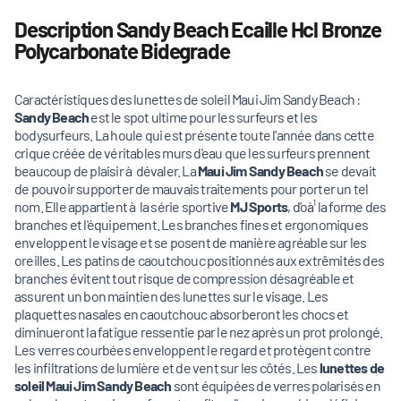
Description Sandy Beach Ecaille Hcl Bronze
Polycarbonate Bidegrade
Caractéristiques des lunettes de soleil Maui Jim Sandy Beach :
Sandy Beach
est le spot ultime pour les surfeurs et les
bodysurfeurs. La houle qui est présente toute l'année dans cette
crique créée de véritables murs d'eau que les surfeurs prennent
beaucoup de plaisir à dévaler. La
Maui Jim Sandy Beach
se devait
de pouvoir supporter de mauvais traitements pour porter un tel
nom. Elle appartient à la série sportive
MJ Sports
, d'oà¹ la forme des
branches et l'équipement. Les branches fines et ergonomiques
enveloppent le visage et se posent de manière agréable sur les
oreilles. Les patins de caoutchouc positionnés aux extrêmités des
branches évitent tout risque de compression désagréable et
assurent un bon maintien des lunettes sur le visage. Les
plaquettes nasales en caoutchouc absorberont les chocs et
diminueront la fatigue ressentie par le nez après un prot prolongé.
Les verres courbées enveloppent le regard et protègent contre
les infiltrations de lumière et de vent sur les côtés. Les
lunettes de
soleil Maui Jim Sandy Beach
sont équipées de verres polarisés en