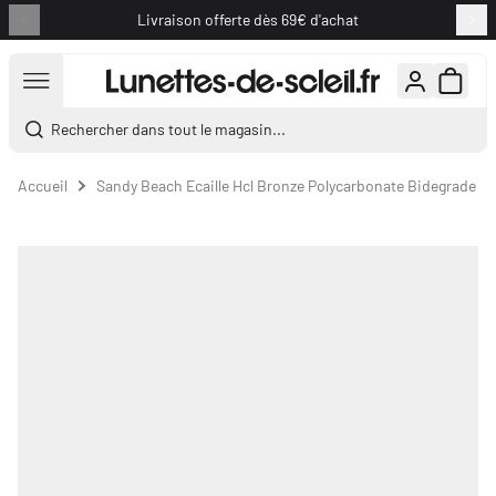
Livraison offerte dès 69€ d'achat
Aller au contenu
Rechercher dans tout le magasin...
Accueil
Sandy Beach Ecaille Hcl Bronze Polycarbonate Bidegrade