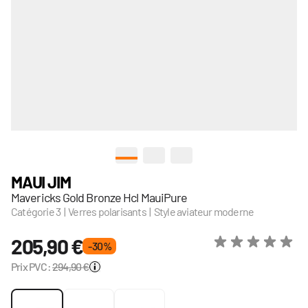
View larger image
View larger image
View larger image
MAUI JIM
Mavericks Gold Bronze Hcl MauiPure
Catégorie 3 | Verres polarisants | Style aviateur moderne
205,90 €
- 30 %
Prix PVC:
294,90 €