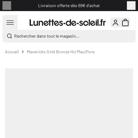
Livraison offerte dès 69€ d'achat
Aller au contenu
Rechercher dans tout le magasin...
Accueil
Mavericks Gold Bronze Hcl MauiPure