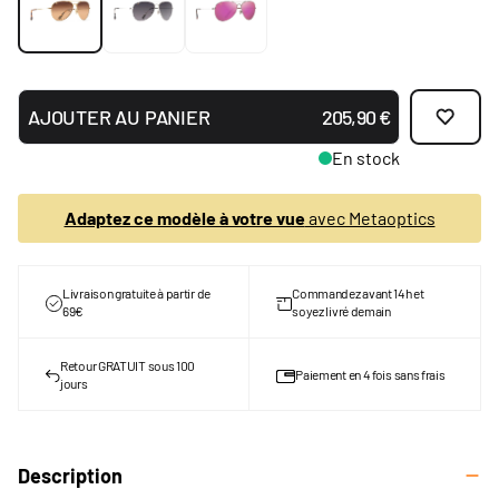
AJOUTER AU PANIER
205,90 €
En stock
Adaptez ce modèle à votre vue
avec Metaoptics
Livraison gratuite à partir de
Commandez avant 14h et
69€
soyez livré demain
Retour GRATUIT sous 100
Paiement en 4 fois sans frais
jours
Description