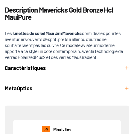
Description Mavericks Gold Bronze Hcl
MauiPure
Les
lunettes de soleil Maui Jim Mavericks
sont idéales pour les
aventuriers ouverts d'esprit, prêts à aller où d'autres ne
souhaiteraient pas les suivre. Ce modèle aviateur moderne
apporte à ce style un côté contemporain, avec la technologie de
verres PolarizedPlus2 et des verres MauiGradient.
Caractéristiques
MetaOptics
Produits associés
Maui Jim
5%