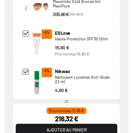
Mavericks Gold Bronze Hcl
MauiPure
205,90 €
PVC Price
294,90 €
Add Product MjQ4MTk= undefined
EQ Love
-5%
Haute Protection SPF30 50ml
16,90 €
Prix normal
19,90 €
Add Product MjkwNDA= undefined
Nikwax
-5%
Nettoyant Lunettes Anti-Buée
22 ml
4,90 €
Économisez 11,38 €
216,32 €
AJOUTER AU PANIER