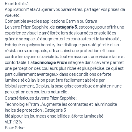
Bluettoth 5.3
Application Meta AI : gérer vos paramètres, partager vos prises de
vue, etc.
Compatible avec les applications Garmin ou Strava
Le
verre Prizm Sapphire, de
catégorie 3
, est conçu pour offrir une
expérience visuelle améliorée lors des journées ensoleillées
grâce à sa capacité à augmenter les contrastes et la luminosité.
Fabriqué en polycarbonate, il se distingue par sa légèreté et sa
résistance aux impacts, offrant ainsi une protection efficace
contre les rayons ultraviolets, tout en assurant une vision claire et
confortable. La
technologie Prizm
intégrée dans ce verre permet
une perception des couleurs plus riche et plus précise, ce qui est
particulièrement avantageux dans des conditions de forte
luminosité où la vision peut être facilement altérée par
l'éblouissement. De plus, la base grise contribue à maintenir une
perception des couleurs naturelle.
Caractéristiques du verre Prizm Sapphire :
Technologie Prizm : Augmente les contrastes et la luminosité
Indice de protection : Catégorie 3
Idéal pour les journées ensoleillées, à forte luminosité
VLT : 12%
Base Grise