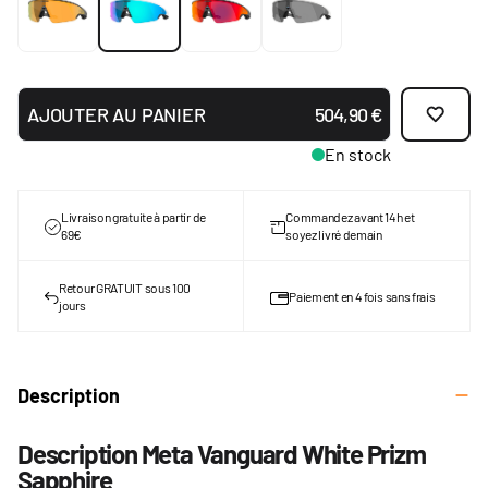
AJOUTER AU PANIER
504,90 €
En stock
Livraison gratuite à partir de
Commandez avant 14h et
69€
soyez livré demain
Retour GRATUIT sous 100
Paiement en 4 fois sans frais
jours
Description
Description Meta Vanguard White Prizm
Sapphire