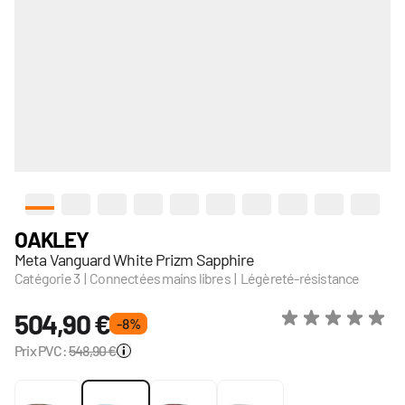
View larger image
View larger image
View larger image
View larger image
View larger image
View larger image
View larger image
View larger image
View larger
View l
OAKLEY
Meta Vanguard White Prizm Sapphire
Catégorie 3 | Connectées mains libres | Légèreté-résistance
504,90 €
- 8 %
Prix PVC:
548,90 €