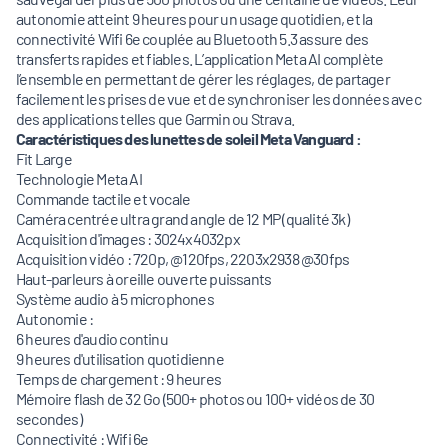
autonomie atteint 9 heures pour un usage quotidien, et la
connectivité Wifi 6e couplée au Bluetooth 5.3 assure des
transferts rapides et fiables. L’application Meta AI complète
l’ensemble en permettant de gérer les réglages, de partager
facilement les prises de vue et de synchroniser les données avec
des applications telles que Garmin ou Strava.
Caractéristiques des lunettes de soleil Meta Vanguard :
Fit Large
Technologie Meta AI
Commande tactile et vocale
Caméra centrée ultra grand angle de 12 MP (qualité 3k)
Acquisition d'images : 3024x4032px
Acquisition vidéo : 720p, @120fps, 2203x2938 @30fps
Haut-parleurs à oreille ouverte puissants
Système audio à 5 microphones
Autonomie :
6 heures d'audio continu
9 heures d'utilisation quotidienne
Temps de chargement : 9 heures
Mémoire flash de 32 Go (500+ photos ou 100+ vidéos de 30
secondes)
Connectivité : Wifi 6e