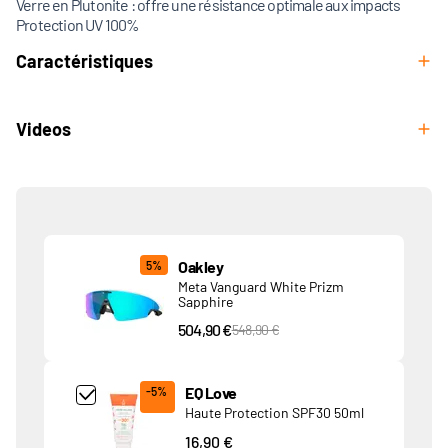
Verre en Plutonite : offre une résistance optimale aux impacts
Protection UV 100%
Caractéristiques
Videos
Produits associés
Oakley
5%
Meta Vanguard White Prizm
Sapphire
504,90 €
PVC Price
548,90 €
Add Product MjQ4MTk= undefined
EQ Love
-5%
Haute Protection SPF30 50ml
16,90 €