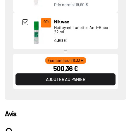
Prix normal
19,90 €
Add Product MjkwNDA= undefined
Nikwax
-5%
Nettoyant Lunettes Anti-Buée
22 ml
4,90 €
Économisez 26,33 €
500,36 €
AJOUTER AU PANIER
Avis