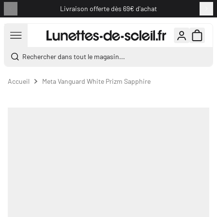
Livraison offerte dès 69€ d'achat
Aller au contenu
Rechercher dans tout le magasin...
Accueil
Meta Vanguard White Prizm Sapphire