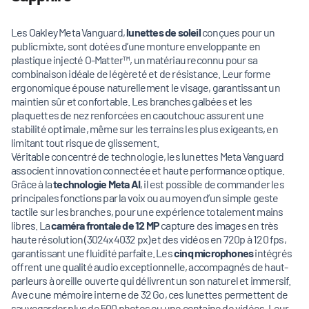
Les Oakley Meta Vanguard,
lunettes de soleil
conçues pour un
public mixte, sont dotées d’une monture enveloppante en
plastique injecté O-Matter™, un matériau reconnu pour sa
combinaison idéale de légèreté et de résistance. Leur forme
ergonomique épouse naturellement le visage, garantissant un
maintien sûr et confortable. Les branches galbées et les
plaquettes de nez renforcées en caoutchouc assurent une
stabilité optimale, même sur les terrains les plus exigeants, en
limitant tout risque de glissement.
Véritable concentré de technologie, les lunettes Meta Vanguard
associent innovation connectée et haute performance optique.
Grâce à la
technologie Meta AI
, il est possible de commander les
principales fonctions par la voix ou au moyen d’un simple geste
tactile sur les branches, pour une expérience totalement mains
libres. La
caméra frontale de 12 MP
capture des images en très
haute résolution (3024x4032 px) et des vidéos en 720p à 120 fps,
garantissant une fluidité parfaite. Les
cinq microphones
intégrés
offrent une qualité audio exceptionnelle, accompagnés de haut-
parleurs à oreille ouverte qui délivrent un son naturel et immersif.
Avec une mémoire interne de 32 Go, ces lunettes permettent de
sauvegarder plus de 500 photos ou une centaine de vidéos. Leur