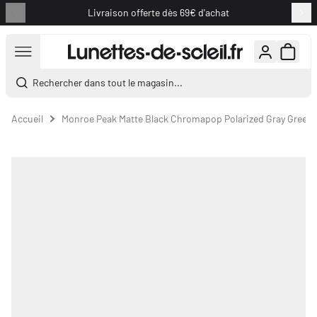
Livraison offerte dès 69€ d'achat
Aller au contenu
Rechercher dans tout le magasin...
Accueil
Monroe Peak Matte Black Chromapop Polarized Gray Green