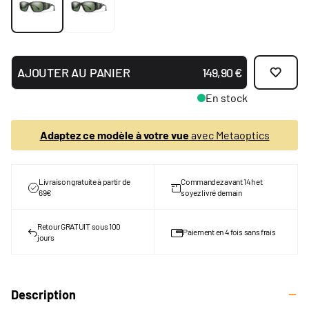
AJOUTER AU PANIER
149,90 €
En stock
Adaptez ce modèle à votre vue
avec Metaoptics
Livraison gratuite à partir de
Commandez avant 14h et
69€
soyez livré demain
Retour GRATUIT sous 100
Paiement en 4 fois sans frais
jours
Description