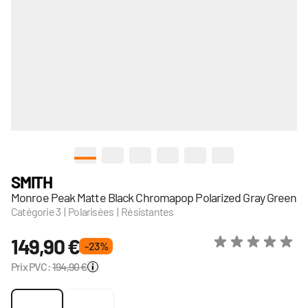
View larger image
View larger image
View larger image
View larger image
View larger image
View larger image
SMITH
Monroe Peak Matte Black Chromapop Polarized Gray Green
Catégorie 3 | Polarisées | Résistantes
149,90 €
- 23 %
Prix PVC:
194,90 €