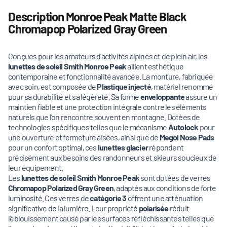
Description Monroe Peak Matte Black
Chromapop Polarized Gray Green
Conçues pour les amateurs d'activités alpines et de plein air, les
lunettes de soleil Smith Monroe Peak
allient esthétique
contemporaine et fonctionnalité avancée. La monture, fabriquée
avec soin, est composée de
Plastique injecté
, matériel renommé
pour sa durabilité et sa légèreté. Sa forme
enveloppante
assure un
maintien fiable et une protection intégrale contre les éléments
naturels que l'on rencontre souvent en montagne. Dotées de
technologies spécifiques telles que le mécanisme
Autolock
pour
une ouverture et fermeture aisées, ainsi que de
Megol Nose Pads
pour un confort optimal, ces
lunettes glacier
répondent
précisément aux besoins des randonneurs et skieurs soucieux de
leur équipement.
Les
lunettes de soleil Smith Monroe Peak
sont dotées de verres
Chromapop Polarized Gray Green
, adaptés aux conditions de forte
luminosité. Ces verres de
catégorie 3
offrent une atténuation
significative de la lumière. Leur propriété
polarisée
réduit
l'éblouissement causé par les surfaces réfléchissantes telles que