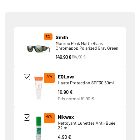
Produits associés
Smith
5%
Monroe Peak Matte Black
Chromapop Polarized Gray Green
149,90 €
PVC Price
194,90 €
Add Product MjQ4MTk= undefined
EQ Love
-5%
Haute Protection SPF30 50ml
16,90 €
Prix normal
19,90 €
Add Product MjkwNDA= undefined
Nikwax
-5%
Nettoyant Lunettes Anti-Buée
22 ml
4,90 €