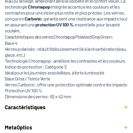
l'eau ou la neige, améliorant ainsi la visibilité et le confort visuel. La
technologie
Chromapop
intégrée accentue les couleurs et les
contrastes pour une vision plus nette et plus précise. Les verres,
conçus en
Carbonic
, garantissent une résistance aux impacts tout
en assurant une
protection UV 100 %
, essentielle pour la santé
oculaire.
Caractéristiques des verres Chromapop Polarized Gray Green :
Base 4
Verres polarisés : réduit l'éblouissement lié à la réverbération (eau,
glace, etc.)
Technologie Chromapop : améliore les contrastes et les couleurs
Indice de protection : Catégorie 3
Idéal pour les journées ensoleillées, à forte luminosité
Base Grise / Teinte Verte
Verres Carbonic : offre une protection optimale contre les impacts
Protection UV 100 %
Dimensions des verres : 62 x 42 mm
Caractéristiques
MetaOptics