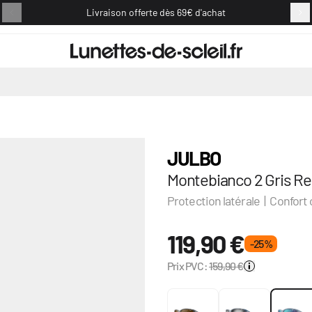
Livraison offerte dès 69€ d'achat
Retou
JULBO
Montebianco 2 Gris Re
Protection latérale | Confort
119,90 €
- 25 %
Prix PVC:
159,90 €