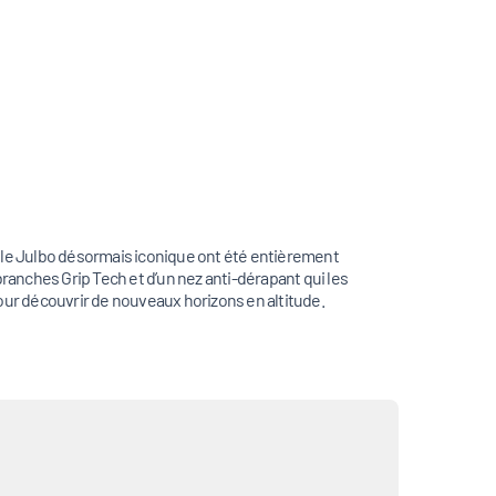
le Julbo désormais iconique ont été entièrement
ranches Grip Tech et d’un nez anti-dérapant qui les
our découvrir de nouveaux horizons en altitude.