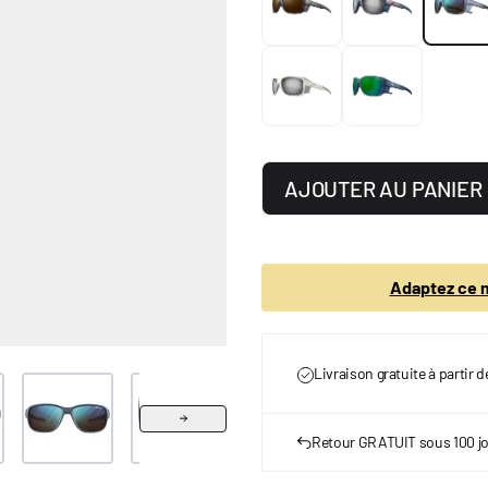
AJOUTER AU PANIER
Adaptez ce m
Livraison gratuite à partir 
r image
View larger image
View larger image
View larger image
View larger image
Vie
Retour GRATUIT sous 100 j