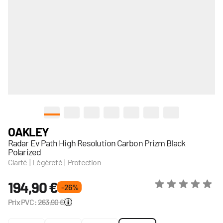
View larger image
View larger image
View larger image
View larger image
View larger image
View larger image
View larger im
OAKLEY
Radar Ev Path High Resolution Carbon Prizm Black
Polarized
Clarté | Légèreté | Protection
194,90 €
- 26 %
Prix PVC:
263,90 €