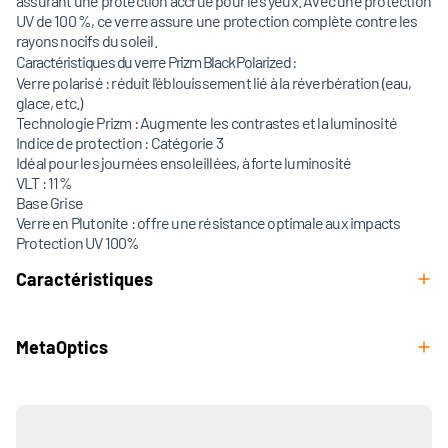
assurant une protection accrue pour les yeux. Avec une protection
UV de 100 %, ce verre assure une protection complète contre les
rayons nocifs du soleil.
Caractéristiques du verre Prizm Black Polarized :
Verre polarisé : réduit l'éblouissement lié à la réverbération (eau,
glace, etc.)
Technologie Prizm : Augmente les contrastes et la luminosité
Indice de protection : Catégorie 3
Idéal pour les journées ensoleillées, à forte luminosité
VLT : 11%
Base Grise
Verre en Plutonite : offre une résistance optimale aux impacts
Protection UV 100%
Caractéristiques
MetaOptics