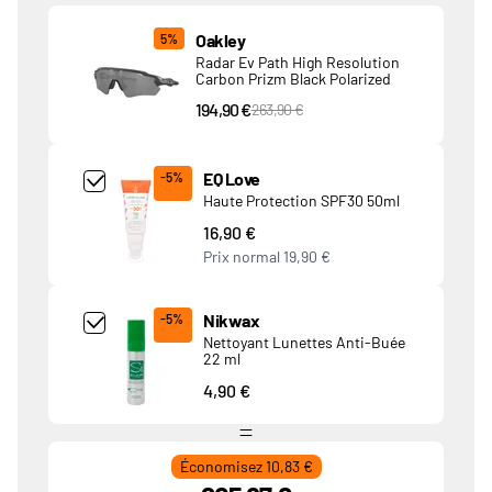
Produits associés
Oakley
5%
Radar Ev Path High Resolution
Carbon Prizm Black Polarized
194,90 €
PVC Price
263,90 €
Add Product MjQ4MTk= undefined
EQ Love
-5%
Haute Protection SPF30 50ml
16,90 €
Prix normal
19,90 €
Add Product MjkwNDA= undefined
Nikwax
-5%
Nettoyant Lunettes Anti-Buée
22 ml
4,90 €
Économisez 10,83 €