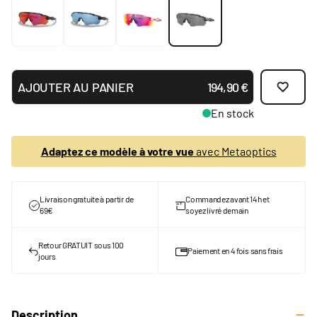
AJOUTER AU PANIER
194,90 €
En stock
Adaptez ce modèle à votre vue
avec Metaoptics
Livraison gratuite à partir de
Commandez avant 14h et
69€
soyez livré demain
Retour GRATUIT sous 100
Paiement en 4 fois sans frais
jours
Description