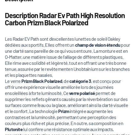
Description Radar Ev Path High Resolution
Carbon Prizm Black Polarized
Les Radar EV Path sont d'excellentes lunettes de soleil Oakley
dédiées aux sportifs. Elles offrent un
champ de vision étendu
pour
une clarté sans pareille de ce qui vous entoure. La monture est en
O-Matter, une matière issue de l'alliage de différents plastiques.
Elle rime avec solidité et légèreté, tout en offrant une très bonne
tenue, assurée par le revêtementen Unobtainium sur les branches
et les plaquettes nasales.
Le verre
Prizm Black Polarized
, de
catégorie 3
, est conçu pour
offrir une expérience visuelle améliorée lors des journées
ensoleillées à forte luminosité. Ce
verre polarisé
permet de
supprimer les reflets gênants causés par la réverbération sur des
surfaces comme l'eau ou la glace, améliorant ainsi la clarté visuelle
et le confort. La technologie
Prizm
intégrée augmente les
contrastes et la luminosité, permettant une perception des
couleurs plus riche et plus précise. En outre, sa composition en
Plutonite
lui confère une résistance optimale aux impacts,