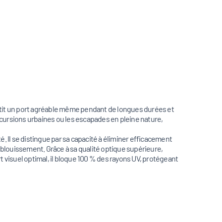
antit un port agréable même pendant de longues durées et
excursions urbaines ou les escapades en pleine nature,
é. Il se distingue par sa capacité à éliminer efficacement
 éblouissement. Grâce à sa qualité optique supérieure,
t visuel optimal, il bloque 100 % des rayons UV, protégeant