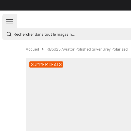
Aller au contenu
Rechercher dans tout le magasin...
Accueil
RB3025 Aviator Polished Silver Grey Polarized
SUMMER DEALS