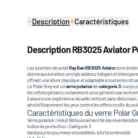
Description
Caractéristiques
Description RB3025 Aviator Po
Les lunettes de soleil
Ray Ban RB3025 Aviator
sont dotées
donne aux lunettes un style aviateur élégant et intemporel
offrant une allure classique et adaptable à toutes les situa
Le Polar Grey est un
verre
polarisé
de
catégorie 3
, conçu p
les reflets gênants, notamment ceux générés par la réverbé
il assure une expérience visuelle nette et sans distorsion
ainsi efficacement les yeux contre les effets nocifs du sole
Caractéristiques du verre Polar G
Verre polarisé : réduit l'éblouissement lié à la réverbération
Indice de protection : Catégorie 3
Idéal pour les journées ensoleillées, à forte luminosité