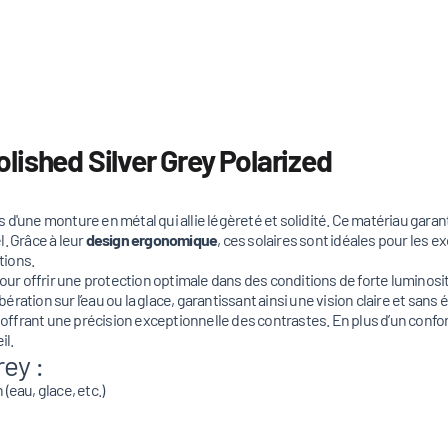
lished Silver Grey Polarized
 d'une monture en métal qui allie légèreté et solidité. Ce matériau gar
. Grâce à leur
design ergonomique
, ces solaires sont idéales pour les 
tions.
our offrir une protection optimale dans des conditions de forte luminosit
ration sur l’eau ou la glace, garantissant ainsi une vision claire et sans
, offrant une précision exceptionnelle des contrastes. En plus d’un confor
il.
rey :
 (eau, glace, etc.)