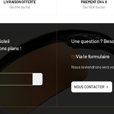
LIVRAISON OFFERTE
PAIEMENT EN 4 X
Dès 69€ d'achat
Dès 150€ d'achat
oleil
Une question ? Besoi
ons plans !
Notre équipe est à votre 
Via le formulaire
Nous reviendrons vers vou
NOUS CONTACTER