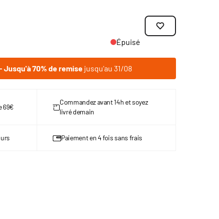
Épuisé
 Jusqu'à 70% de remise
jusqu'au 31/08
Commandez avant 14h et soyez
de 69€
livré demain
ours
Paiement en 4 fois sans frais