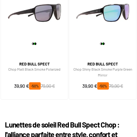
RED BULL SPECT
RED BULL SPECT
Chop Matt Black Smoke Polarized
Chop Shiny Black Smoke Purple Green
Mirror
Prix spécial
Prix normal
Prix spécial
Prix normal
39,90 €
79,90 €
39,90 €
79,90 €
-50%
-50%
Lunettes de soleil Red Bull Spect Chop :
l'alliance parfaite entre style, confort et