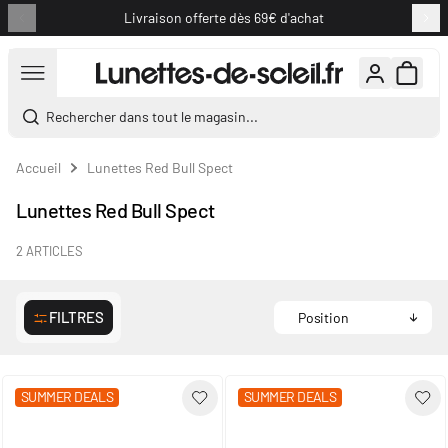
Livraison offerte dès 69€ d'achat
Aller au contenu
Rechercher dans tout le magasin...
Accueil
Lunettes Red Bull Spect
Lunettes Red Bull Spect
2
ARTICLES
FILTRES
SUMMER DEALS
SUMMER DEALS