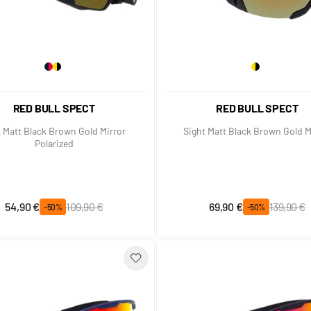
RED BULL SPECT
RED BULL SPECT
 Matt Black Brown Gold Mirror
Sight Matt Black Brown Gold M
Polarized
Prix spécial
Prix normal
Prix spécial
Prix normal
54,90 €
109,90 €
69,90 €
139,90 €
-50%
-50%