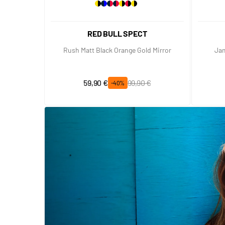
RED BULL SPECT
Rush Matt Black Orange Gold Mirror
Jam
Prix spécial
Prix normal
59,90 €
99,90 €
-40%