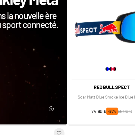
s la nouvelle ère
 sport connecté.
RED BULL SPECT
Soar Matt Blue Smoke Ice Blue 
Prix spécial
Prix normal
74,90 €
99,90 €
JE DÉCOUVRE
-25%