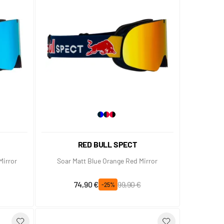
RED BULL SPECT
Mirror
Soar Matt Blue Orange Red Mirror
Prix spécial
Prix normal
74,90 €
99,90 €
-25%