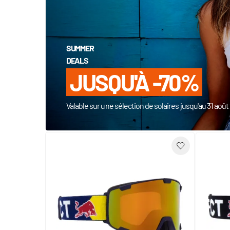
SUMMER
DEALS
JUSQU'À -70%
Valable sur une sélection de solaires jusqu'au 31 aoû