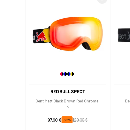
RED BULL SPECT
Bent Matt Black Brown Red Chrome-
Be
x
Prix spécial
Prix normal
97,90 €
129,90 €
-25%