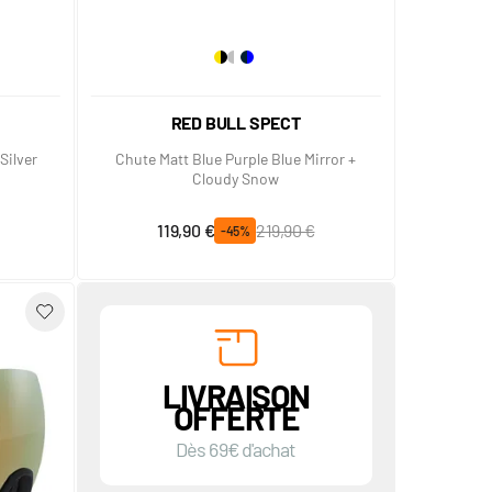
RED BULL SPECT
Silver
Chute Matt Blue Purple Blue Mirror +
Cloudy Snow
Prix spécial
Prix normal
119,90 €
219,90 €
-45%
LIVRAISON
OFFERTE
Dès 69€ d'achat