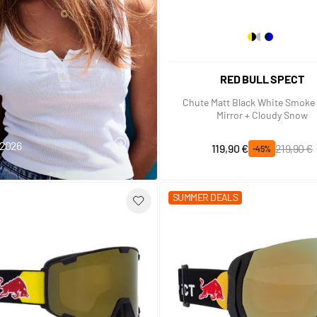
RED BULL SPECT
Chute Matt Black White Smoke 
Mirror + Cloudy Snow
t 2026
Prix spécial
Prix normal
119,90 €
219,90 €
J'EN PROFITE
-45%
SUMMER DEALS