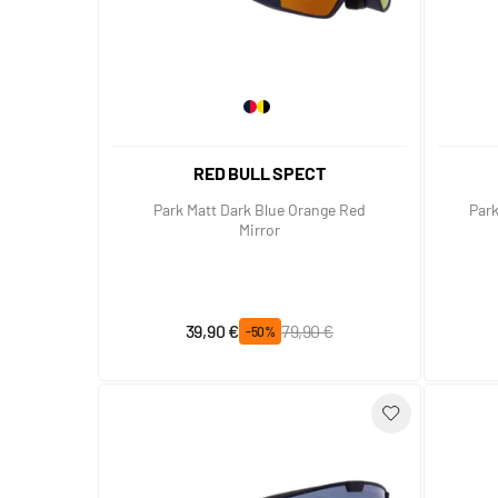
RED BULL SPECT
Park Matt Dark Blue Orange Red
Park
Mirror
Prix spécial
Prix normal
39,90 €
79,90 €
-50%