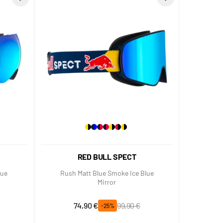
RED BULL SPECT
lue
Rush Matt Blue Smoke Ice Blue
Mirror
Prix spécial
Prix normal
74,90 €
99,90 €
-25%