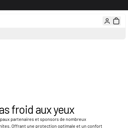
rs gratuits, 100 jours pour changer d'avis
Conseils d'experts par té
pas froid aux yeux
cipaux partenaires et sponsors de nombreux
ites. Offrant une protection optimale et un confort