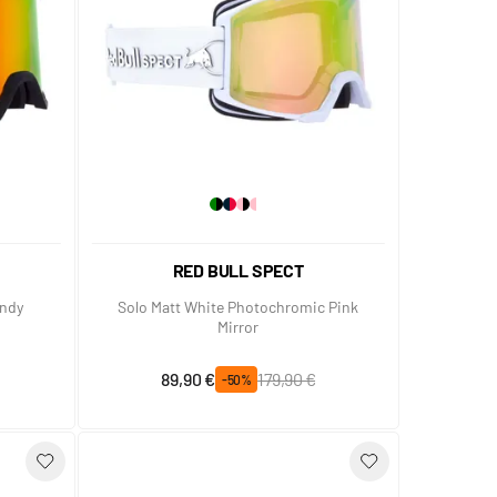
RED BULL SPECT
undy
Solo Matt White Photochromic Pink
Mirror
Prix spécial
Prix normal
89,90 €
179,90 €
-50%