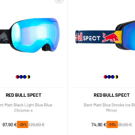
RED BULL SPECT
RED BULL SPECT
nt Matt Black Light Blue Blue
Bent Matt Blue Smoke Ice B
Chrome-x
Mirror
Prix spécial
Prix normal
Prix spécial
Prix normal
97,90 €
129,90 €
74,90 €
99,90 €
-25%
-25%