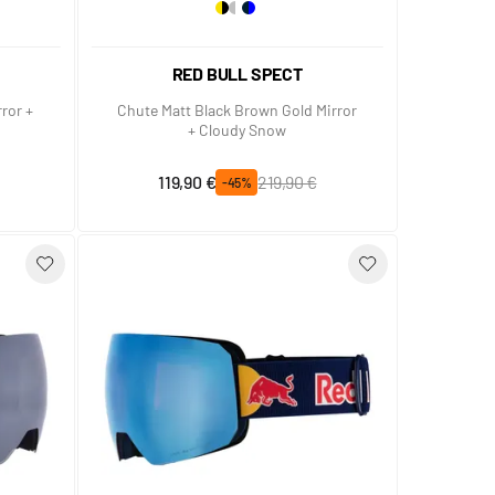
RED BULL SPECT
ror +
Chute Matt Black Brown Gold Mirror
+ Cloudy Snow
Prix spécial
Prix normal
119,90 €
219,90 €
-45%