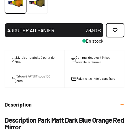
AJOUTER AU PANIER
39,90 €
En stock
Livraison gratuite à partir de
Commandez avant 14h et
69€
soyez livré demain
Retour GRATUIT sous 100
Paiement en 4 fois sans frais
jours
Description
Description Park Matt Dark Blue Orange Red
Mirror