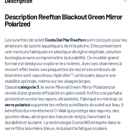
Description
Description Reefton Blackout Green Mirror
Polarized
Les lunettes de soleil
Costa Del Mar Reefton
sont conçues pour les
amateurs de sports aquatiques, dont la pêche. Elles présentent
une monture fabriquée en plastique d'origine végétale, solution
écologique sans compromettre la durabilité. Ce modèle grand
format est idéal pour explorer les rivières. Avec ses charnières à
ressort effet levier, ses plaquettes de nez et ses embouts de
branches sont caouchouc Hydrolite™, cette paire assure une
stabilité optimale, même sur les visages larges.
Classé
catégorie 3
, le verre Mineral Green Mirror Polarized se
révèle d'une grande efficacité en plein soleil. Il offre une parfaite
protection contre les rayons ultraviolets. Fabriqué en minéral, ce
verre polarisé
supprime les reflets scintillants du soleil sur l'eau. Il
bénéficie d'un revêtement C-Wall qui protège des rayures, des
gouttes d'eau, ainsi que des traces de doigts, favorisant la
durabilité et la clarté. La technologie Costa 580 intégrée dans le
verre filtre la lumière bleue, réduisant la fatigue oculaire.