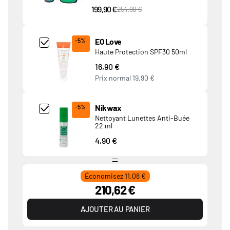
199,90 €
PVC Price
254,90 €
Add Product MjQ4MTk= undefined
EQ Love
-5%
Haute Protection SPF30 50ml
16,90 €
Prix normal
19,90 €
Add Product MjkwNDA= undefined
Nikwax
-5%
Nettoyant Lunettes Anti-Buée
22 ml
4,90 €
Économisez 11,08 €
210,62 €
AJOUTER AU PANIER