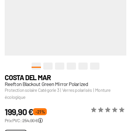
View larger image
View larger image
View larger image
View larger image
View larger image
View larger image
COSTA DEL MAR
Reefton Blackout Green Mirror Polarized
Protection solaire Catégorie 3 | Verres polarisés | Monture
écologique
199,90 €
- 21 %
Prix PVC:
254,90 €