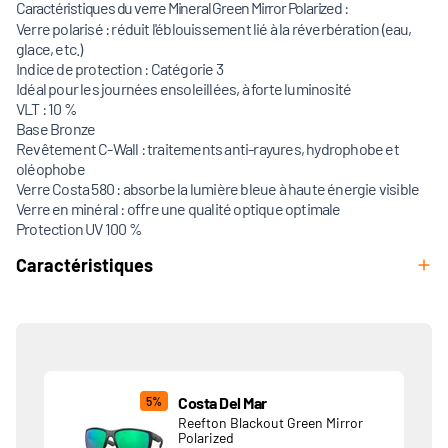
Caractéristiques du verre Mineral Green Mirror Polarized :
Verre polarisé : réduit l'éblouissement lié à la réverbération (eau,
glace, etc.)
Indice de protection : Catégorie 3
Idéal pour les journées ensoleillées, à forte luminosité
VLT : 10 %
Base Bronze
Revêtement C-Wall : traitements anti-rayures, hydrophobe et
oléophobe
Verre Costa 580 : absorbe la lumière bleue à haute énergie visible
Verre en minéral : offre une qualité optique optimale
Protection UV 100 %
Caractéristiques
Produits associés
Costa Del Mar
5%
Reefton Blackout Green Mirror
Polarized