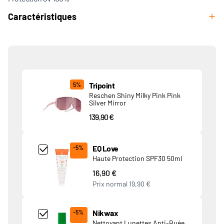
Caractéristiques
Produits associés
Tripoint
5%
Reschen Shiny Milky Pink Pink
Silver Mirror
139,90 €
Add Product MjQ4MTk= undefined
EQ Love
-5%
Haute Protection SPF30 50ml
16,90 €
Prix normal
19,90 €
Add Product MjkwNDA= undefined
Nikwax
-5%
Nettoyant Lunettes Anti-Buée