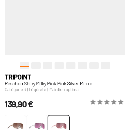
View larger image
View larger image
View larger image
View larger image
View larger image
View larger image
View larger image
View larger
TRIPOINT
Reschen Shiny Milky Pink Pink Silver Mirror
Catégorie 3 | Légèreté | Maintien optimal
139,90 €