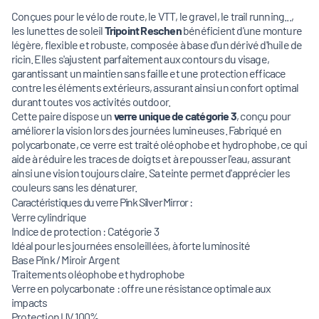
Conçues pour le vélo de route, le VTT, le gravel, le trail running...,
les lunettes de soleil
Tripoint Reschen
bénéficient d'une monture
légère, flexible et robuste, composée à base d'un dérivé d'huile de
ricin. Elles s'ajustent parfaitement aux contours du visage,
garantissant un maintien sans faille et une protection efficace
contre les éléments extérieurs, assurant ainsi un confort optimal
durant toutes vos activités outdoor.
Cette paire dispose un
verre unique de catégorie 3
, conçu pour
améliorer la vision lors des journées lumineuses. Fabriqué en
polycarbonate, ce verre est traité oléophobe et hydrophobe, ce qui
aide à réduire les traces de doigts et à repousser l'eau, assurant
ainsi une vision toujours claire. Sa teinte permet d'apprécier les
couleurs sans les dénaturer.
Caractéristiques du verre Pink Silver Mirror :
Verre cylindrique
Indice de protection : Catégorie 3
Idéal pour les journées ensoleillées, à forte luminosité
Base Pink / Miroir Argent
Traitements oléophobe et hydrophobe
Verre en polycarbonate : offre une résistance optimale aux
impacts
Protection UV 100%