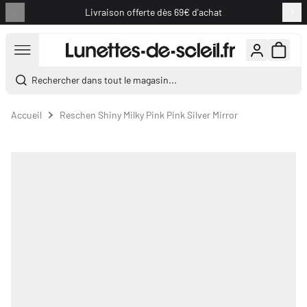
Livraison offerte dès 69€ d'achat
Aller au contenu
Rechercher dans tout le magasin...
Accueil
Reschen Shiny Milky Pink Pink Silver Mirror