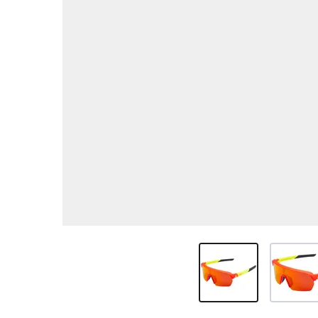
View larger image
View larg