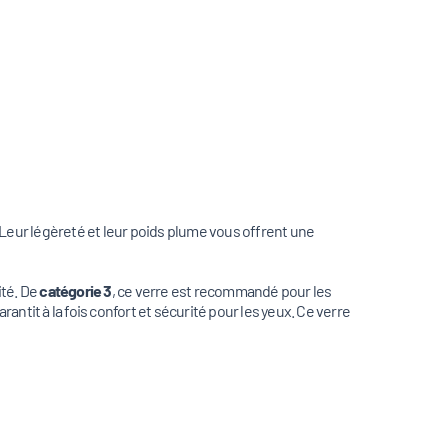
 Leur légèreté et leur poids plume vous offrent une
ité. De
catégorie 3
, ce verre est recommandé pour les
rantit à la fois confort et sécurité pour les yeux. Ce verre