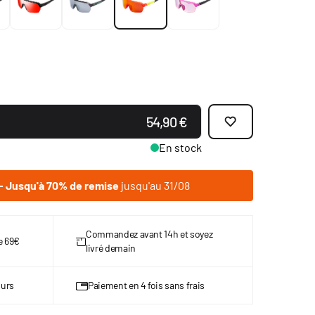
54,90 €
En stock
 Jusqu'à 70% de remise
jusqu'au 31/08
Commandez avant 14h et soyez
de 69€
livré demain
ours
Paiement en 4 fois sans frais