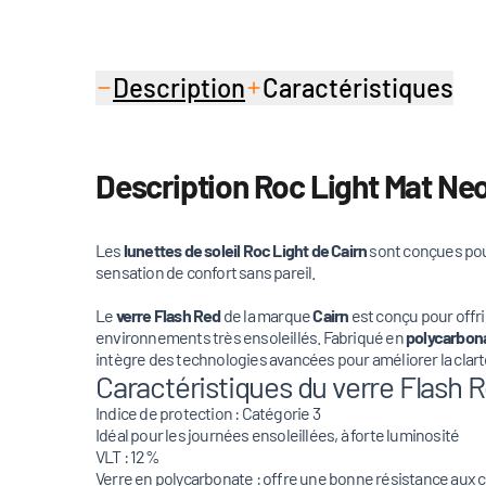
Description
Caractéristiques
Description Roc Light Mat Ne
Les
lunettes de soleil Roc Light de Cairn
sont conçues pour
sensation de confort sans pareil.
Le
verre Flash Red
de la marque
Cairn
est conçu pour offr
environnements très ensoleillés. Fabriqué en
polycarbon
intègre des technologies avancées pour améliorer la clart
Caractéristiques du verre Flash R
Indice de protection : Catégorie 3
Idéal pour les journées ensoleillées, à forte luminosité
VLT : 12%
Verre en polycarbonate : offre une bonne résistance aux 