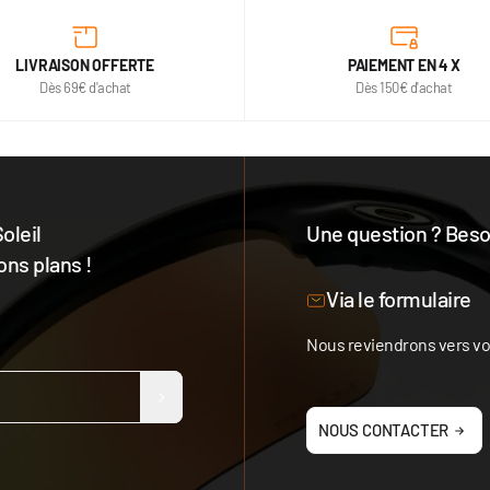
LIVRAISON OFFERTE
PAIEMENT EN 4 X
Dès 69€ d'achat
Dès 150€ d'achat
oleil
Une question ? Besoi
ons plans !
Notre équipe est à votre 
Via le formulaire
Nous reviendrons vers vou
NOUS CONTACTER