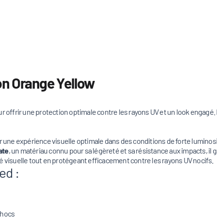
on Orange Yellow
 offrir une protection optimale contre les rayons UV et un look engagé.
ir une expérience visuelle optimale dans des conditions de forte luminos
ate
, un matériau connu pour sa légèreté et sa résistance aux impacts, il ga
é visuelle tout en protégeant efficacement contre les rayons UV nocifs.
ed :
chocs