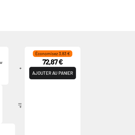
Économisez 3,83 €
72,87 €
ow
AJOUTER AU PANIER