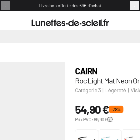
Livraison offerte dès 69€ d'achat
Retou
CAIRN
Roc Light Mat Neon O
Catégorie 3 | Légèreté | Vi
54,90 €
- 38 %
Prix PVC:
89,90 €