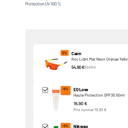
Protection UV 100 %
Produits associés
Cairn
5%
Roc Light Mat Neon Orange Yell
54,90 €
PVC Price
89,90 €
Add Product MjQ4MTk= undefined
EQ Love
-5%
Haute Protection SPF30 50ml
16,90 €
Prix normal
19,90 €
Add Product MjkwNDA= undefined
Nikwax
-5%