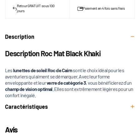
Retour GRATUIT sous 100
Paiement en 4 fois sans frais
jours
Description
Description Roc Mat Black Khaki
Les
lunettes de soleil Roc de Cairn
sont le choix idéal pour les
aventuriers qui aiment se démarquer. Avec leur forme
enveloppante et leur
verre de catégorie 3
​​​​​​​, vous bénéficierez d'un
champ de vision optimal
. Elles sont extrêmement légères pour un
confort inégalé.
Caractéristiques
Avis