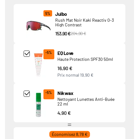
Produits associés
Julbo
5%
Rush Mat Noir Kaki Reactiv 0-3
High Contrast
153,90 €
PVC Price
204,90 €
Add Product MjQ4MTk= undefined
EQ Love
-5%
Haute Protection SPF30 50ml
16,90 €
Prix normal
19,90 €
Add Product MjkwNDA= undefined
Nikwax
-5%
Nettoyant Lunettes Anti-Buée
22 ml
4,90 €
Économisez 8,78 €