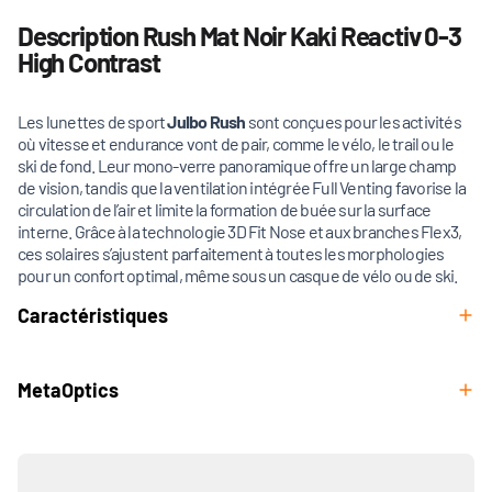
Description Rush Mat Noir Kaki Reactiv 0-3
High Contrast
Les lunettes de sport
Julbo Rush
sont conçues pour les activités
où vitesse et endurance vont de pair, comme le vélo, le trail ou le
ski de fond. Leur mono-verre panoramique offre un large champ
de vision, tandis que la ventilation intégrée Full Venting favorise la
circulation de l’air et limite la formation de buée sur la surface
interne. Grâce à la technologie 3D Fit Nose et aux branches Flex3,
ces solaires s’ajustent parfaitement à toutes les morphologies
pour un confort optimal, même sous un casque de vélo ou de ski.
Caractéristiques
MetaOptics