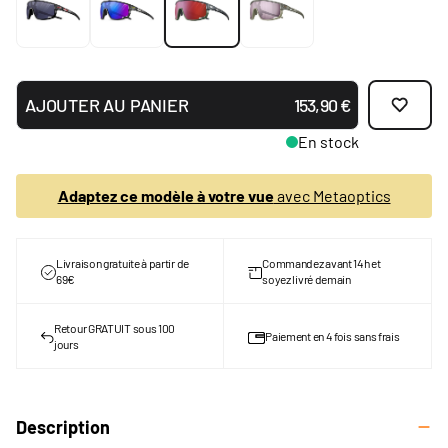
AJOUTER AU PANIER
153,90 €
En stock
Adaptez ce modèle à votre vue
avec Metaoptics
Livraison gratuite à partir de
Commandez avant 14h et
69€
soyez livré demain
Retour GRATUIT sous 100
Paiement en 4 fois sans frais
jours
Description