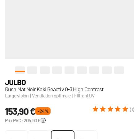
View larger image
View larger image
View larger image
View larger image
View larger image
View larger image
View larger image
View larger im
View lar
JULBO
Rush Mat Noir Kaki Reactiv 0-3 High Contrast
Large vision | Ventilation optimale | Filtrant UV
153,90 €
(1)
- 24 %
Prix PVC:
204,90 €