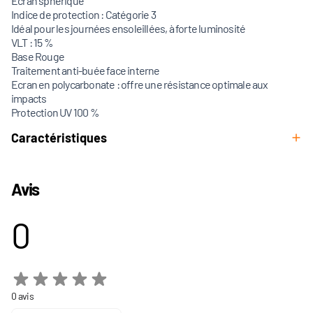
Ecran sphérique
Indice de protection : Catégorie 3
Idéal pour les journées ensoleillées, à forte luminosité
VLT : 15 %
Base Rouge
Traitement anti-buée face interne
Ecran en polycarbonate : offre une résistance optimale aux
impacts
Protection UV 100 %
Caractéristiques
Avis
0
0 avis