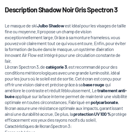
Description Shadow Noir Gris Spectron 3
Le masque de ski
Julbo Shadow
est idéal pour les visages de taille
fine ou moyenne. Il propose un champ de vision
exceptionnellement large. Grâce à sa monture frameless, vous
pouvez voir clairement tout ce qui vous entoure. Enfin, pour éviter
la formation de buée dans le masque, un système d'aération
innovant Air Flow est intégré pour une circulation constante de
l'air.
L’écran Spectron 3, de
catégorie 3
, est recommandé pour des
conditions météorologiques avec une grande luminosité, idéal
pour les jours où le soleil est de sortie. Cet écran est conçu pour
offrir une vision claire et précise grâce à sa
base rouge
qui
améliore le contraste et réduit l'éblouissement. Le
traitement anti-
buée
appliqué sur la face interne permet de maintenir une visibilité
optimale en toutes circonstances. Fabriqué en
polycarbonate
,
l'écran assure une résistance optimale aux impacts, garantissant
ainsi une durabilité accrue. De plus, la
protection UV 100 %
protège
efficacement vos yeux des rayons nocifs du soleil.
Caractéristiques de l'écran Spectron 3 :