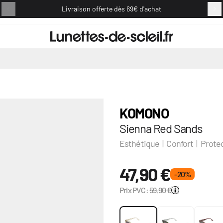
Livraison offerte dès 69€ d'achat
Retou
KOMONO
Sienna Red Sands
Esthétique | Confort | Prote
47,90 €
- 20 %
Prix PVC:
59,90 €