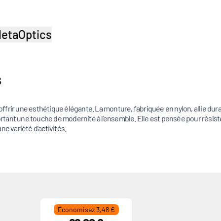
etaOptics
s
frir une esthétique élégante. La monture, fabriquée en nylon, allie durabi
ortant une touche de modernité à l'ensemble. Elle est pensée pour résiste
 variété d'activités.
Économisez 3,48 €