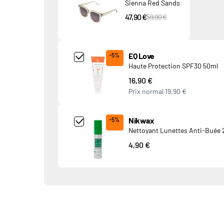
Sienna Red Sands
47,90 €
PVC Price
59,90 €
Add Product MjQ4MTk= undefined
EQ Love
-5%
Haute Protection SPF30 50ml
16,90 €
Prix normal
19,90 €
Add Product MjkwNDA= undefined
Nikwax
-5%
Nettoyant Lunettes Anti-Buée 
4,90 €