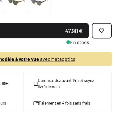
47,90 €
En stock
odèle à votre vue
avec Metaoptics
Commandez avant 14h et soyez
de 69€
livré demain
ours
Paiement en 4 fois sans frais