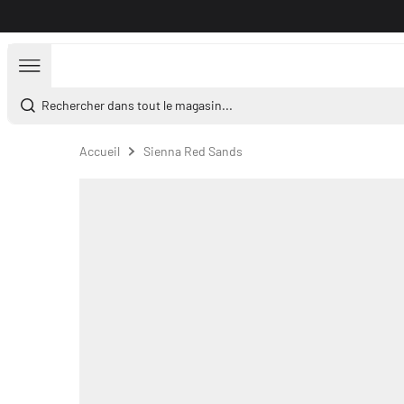
Aller au contenu
Rechercher dans tout le magasin...
Accueil
Sienna Red Sands