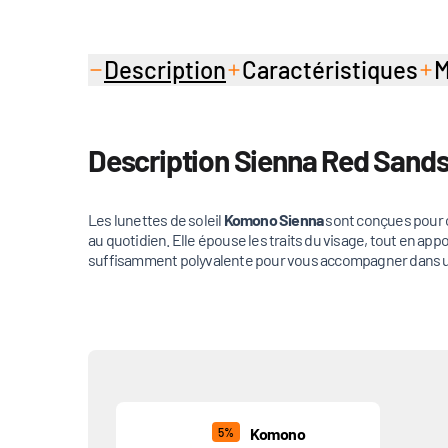
Description
Caractéristiques
M
Description Sienna Red Sand
Les lunettes de soleil
Komono Sienna
sont conçues pour of
au quotidien. Elle épouse les traits du visage, tout en app
suffisamment polyvalente pour vous accompagner dans une
Produits associés
Komono
5%