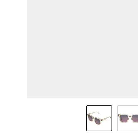
View larger image
View larg