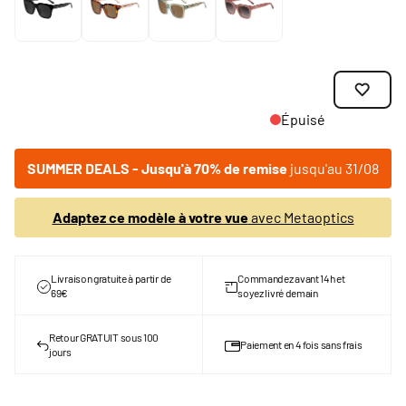
Épuisé
SUMMER DEALS - Jusqu'à 70% de remise
jusqu'au 31/08
Adaptez ce modèle à votre vue
avec Metaoptics
Livraison gratuite à partir de
Commandez avant 14h et
69€
soyez livré demain
Retour GRATUIT sous 100
Paiement en 4 fois sans frais
jours