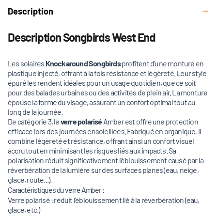
Description
Description Songbirds West End
Les solaires
Knockaround Songbirds
profitent d'une monture en
plastique injecté, offrant à la fois résistance et légèreté. Leur style
épuré les rendent idéales pour un usage quotidien, que ce soit
pour des balades urbaines ou des activités de plein air. La monture
épouse la forme du visage, assurant un confort optimal tout au
long de la journée.
De catégorie 3, le
verre polarisé
Amber est offre une protection
efficace lors des journées ensoleillées. Fabriqué en organique, il
combine légèreté et résistance, offrant ainsi un confort visuel
accru tout en minimisant les risques liés aux impacts. Sa
polarisation réduit significativement l'éblouissement causé par la
réverbération de la lumière sur des surfaces planes (eau, neige,
glace, route...).
Caractéristiques du verre Amber :
Verre polarisé : réduit l'éblouissement lié à la réverbération (eau,
glace, etc.)