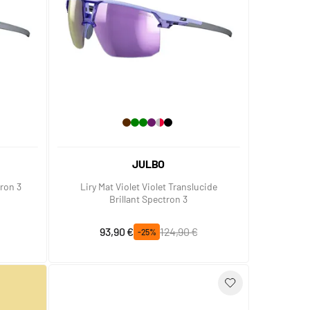
JULBO
tron 3
Liry Mat Violet Violet Translucide
Brillant Spectron 3
Prix spécial
Prix normal
93,90 €
124,90 €
-25%