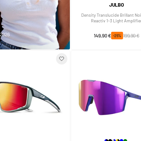
JULBO
Density Translucide Brillant Noi
Reactiv 1-3 Light Amplifie
t 2026
Prix spécial
Prix normal
149,90 €
199,90 €
J'EN PROFITE
-25%