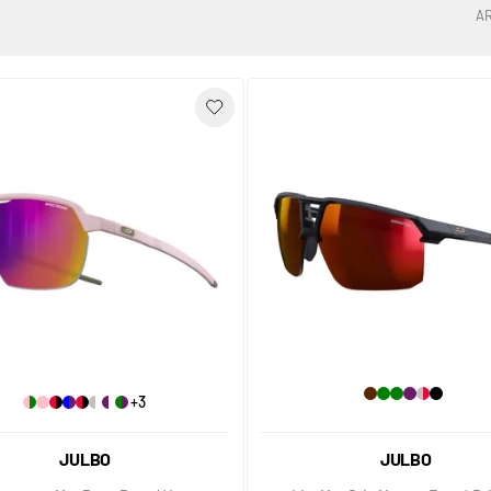
A
+3
JULBO
JULBO