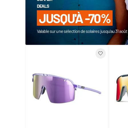
DEALS
JUSQU'À -70%
Valable sur une sélection de solaires jusqu'au 31 aoû