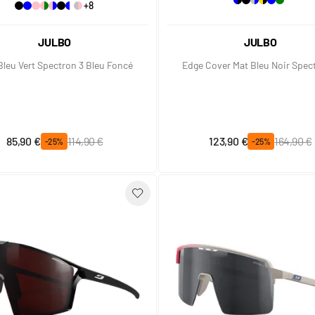
+8
JULBO
JULBO
Bleu Vert Spectron 3 Bleu Foncé
Edge Cover Mat Bleu Noir Spec
Prix spécial
Prix normal
Prix spécial
Prix normal
85,90 €
114,90 €
123,90 €
164,90 €
-25%
-25%