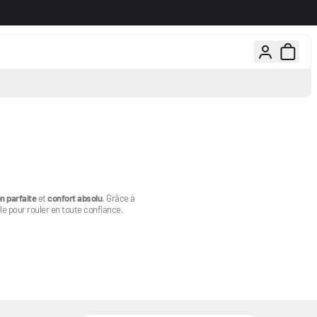
rs gratuits, 100 jours pour changer d'avis
Conseils d'experts par té
on parfaite
et
confort absolu
. Grâce à
e pour rouler en toute confiance.