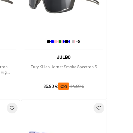
+8
JULBO
arron
Fury Kilian Jornet Smoke Spectron 3
 High
Prix spécial
Prix normal
85,90 €
114,90 €
-25%