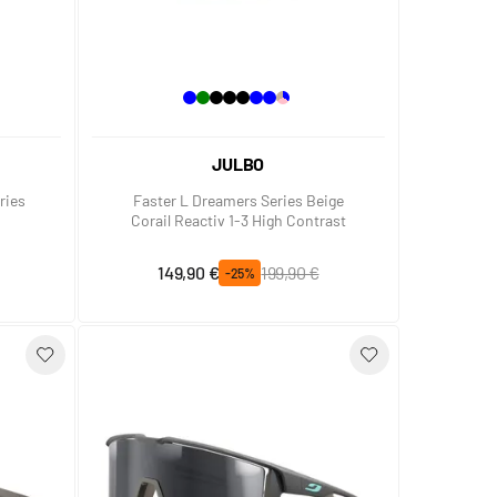
JULBO
ries
Faster L Dreamers Series Beige
Corail Reactiv 1-3 High Contrast
Prix spécial
Prix normal
149,90 €
199,90 €
-25%