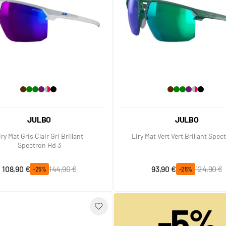
JULBO
JULBO
iry Mat Gris Clair Gri Brillant
Liry Mat Vert Vert Brillant Spec
Spectron Hd 3
Prix spécial
Prix normal
Prix spécial
Prix normal
108,90 €
144,90 €
93,90 €
124,90 €
-25%
-25%
-5%