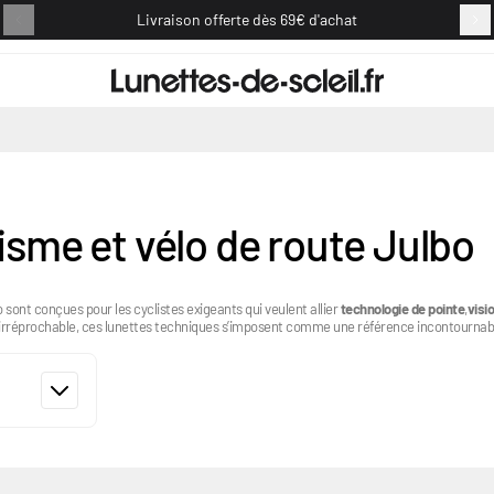
Livraison offerte dès 69€ d'achat
Retou
lisme et vélo de route Julbo
 sont conçues pour les cyclistes exigeants qui veulent allier
technologie de pointe
,
visi
e irréprochable, ces lunettes techniques s’imposent comme une référence incontournabl