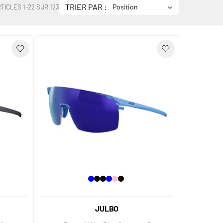
TRIER PAR :
RTICLES
1
-
22
SUR
123
JULBO