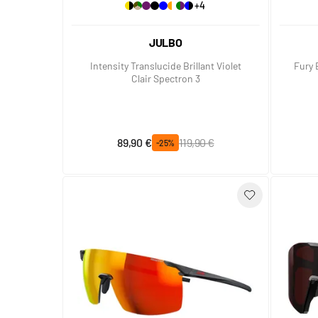
+4
JULBO
Intensity Translucide Brillant Violet
Fury 
Clair Spectron 3
Prix spécial
Prix normal
89,90 €
119,90 €
-25%