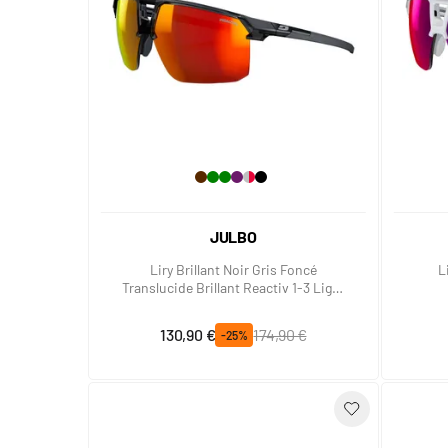
JULBO
Liry Brillant Noir Gris Foncé
L
Translucide Brillant Reactiv 1-3 Light
Amplifier
Prix spécial
Prix normal
130,90 €
174,90 €
-25%