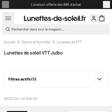
Livraison offerte dès 69€ d'achat
Aller au contenu
Rechercher dans tout le magasin...
Accueil
Sports et Activités
Lunettes de VTT
Lunettes de soleil VTT Julbo
Filtres actifs
(1)
ARTICLES
1
-
22
SUR
123