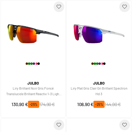
JULBO
JULBO
Liry Brillant Noir Gris Foncé
Liry Mat Gris Clair Gri Brillant Spectron
Translucide Brillant Reactiv 1-3 Light
Hd 3
Amplifier
Prix spécial
Prix normal
Prix spécial
Prix normal
130,90 €
174,90 €
108,90 €
144,90 €
-25%
-25%