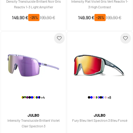
Density Translucide Brillant Noir Gris
Intensity Mat Violet Gris Vert Reactiv 1-
Reactiv 1-3 Light Amplifier
3 High Contrast
Prix spécial
Prix normal
Prix spécial
Prix normal
149,90 €
199,90 €
149,90 €
199,90 €
-25%
-25%
+4
+8
JULBO
JULBO
Intensity Translucide Brillant Violet
Fury Bleu Vert Spectron 3 Bleu Foncé
Clair Spectron 3