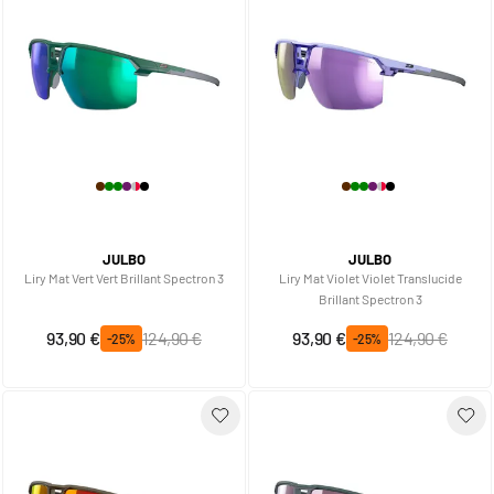
JULBO
JULBO
Liry Mat Vert Vert Brillant Spectron 3
Liry Mat Violet Violet Translucide
Brillant Spectron 3
Prix spécial
Prix normal
Prix spécial
Prix normal
93,90 €
124,90 €
93,90 €
124,90 €
-25%
-25%