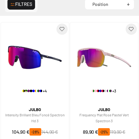
FILTRES
+4
+3
JULBO
JULBO
Intensity Brillant Bleu Foncé Spectron
Frequency Mat Rose Pastel Vert
Hd 3
Spectron 3
Prix spécial
Prix normal
Prix spécial
Prix normal
104,90 €
144,90 €
89,90 €
119,90 €
-28%
-25%