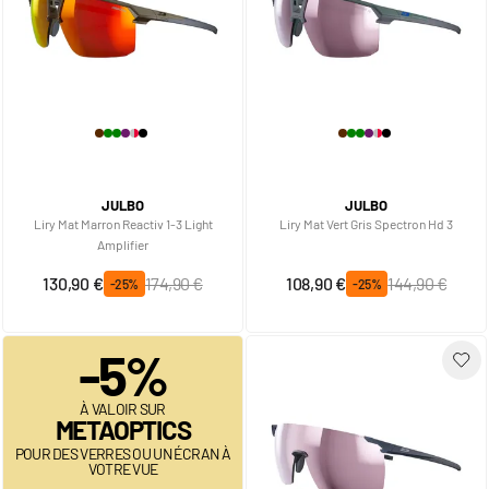
JULBO
JULBO
Liry Mat Marron Reactiv 1-3 Light
Liry Mat Vert Gris Spectron Hd 3
Amplifier
Prix spécial
Prix normal
Prix spécial
Prix normal
130,90 €
174,90 €
108,90 €
144,90 €
-25%
-25%
-5%
À VALOIR SUR
METAOPTICS
POUR DES VERRES OU UN ÉCRAN À
VOTRE VUE