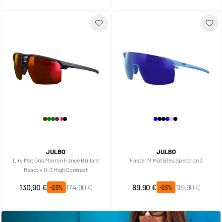
JULBO
JULBO
Liry Mat Gris Marron Foncé Brillant
Faster M Mat Bleu Spectron 3
Reactiv 0-3 High Contrast
Prix spécial
Prix normal
Prix spécial
Prix normal
130,90 €
174,90 €
89,90 €
119,90 €
-25%
-25%