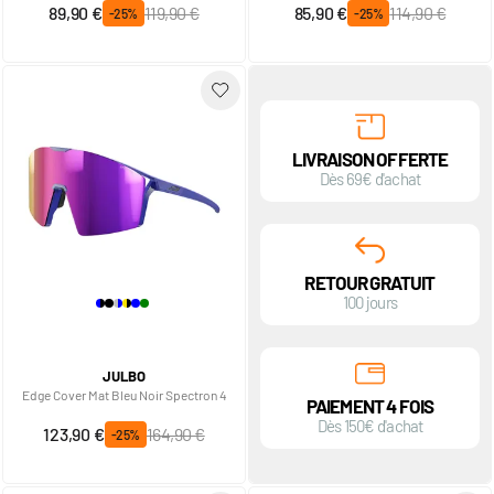
Prix spécial
Prix normal
Prix spécial
Prix normal
89,90 €
119,90 €
85,90 €
114,90 €
-25%
-25%
LIVRAISON OFFERTE
Dès 69€ d'achat
RETOUR GRATUIT
100 jours
JULBO
Edge Cover Mat Bleu Noir Spectron 4
PAIEMENT 4 FOIS
Dès 150€ d'achat
Prix spécial
Prix normal
123,90 €
164,90 €
-25%