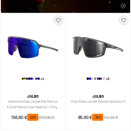
JE 
+4
+8
JULBO
JULBO
Intensity Kilian Jornet Mat Marron
Fury Kilian Jornet Smoke Spectron 3
Foncé Marron Clair Reactiv 1-3 High
Contrast
Prix spécial
Prix normal
Prix spécial
Prix normal
156,90 €
209,90 €
85,90 €
114,90 €
-25%
-25%