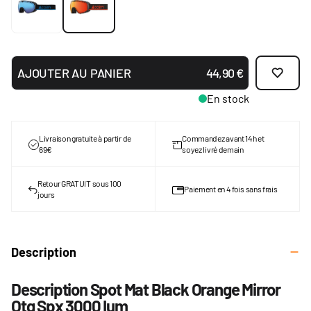
AJOUTER AU PANIER
44,90 €
En stock
Livraison gratuite à partir de
Commandez avant 14h et
69€
soyez livré demain
Retour GRATUIT sous 100
Paiement en 4 fois sans frais
jours
Description
Description Spot Mat Black Orange Mirror
Otg Spx 3000 Ium