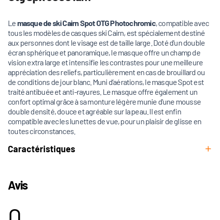
Le
masque de ski Cairn Spot OTG Photochromic
, compatible avec
tous les modèles de casques ski Cairn, est spécialement destiné
aux personnes dont le visage est de taille large. Doté d'un double
écran sphérique et panoramique, le masque offre un champ de
vision extra large et intensifie les contrastes pour une meilleure
appréciation des reliefs, particulièrement en cas de brouillard ou
de conditions de jour blanc. Muni d’aérations, le masque Spot est
traité antibuée et anti-rayures. Le masque offre également un
confort optimal grâce à sa monture légère munie d'une mousse
double densité, douce et agréable sur la peau. Il est enfin
compatible avec les lunettes de vue, pour un plaisir de glisse en
toutes circonstances.
Caractéristiques
Avis
0