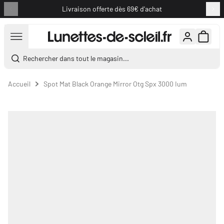
Livraison offerte dès 69€ d'achat
Aller au contenu
Rechercher dans tout le magasin...
Accueil
Spot Mat Black Orange Mirror Otg Spx 3000 Ium