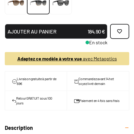
AJOUTER AU PANIER
184,90 €
En stock
Adaptez ce modèle à votre vue
avec Metaoptics
Livraison gratuite à partir de
Commandez avant 14h et
69€
soyez livré demain
Retour GRATUIT sous 100
Paiement en 4 fois sans frais
jours
Description