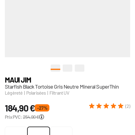
View larger image
View larger image
View larger image
MAUI JIM
Starfish Black Tortoise Gris Neutre Mineral SuperThin
Légèreté | Polarisées | Filtrant UV
184,90 €
(2)
- 27 %
Prix PVC:
254,90 €