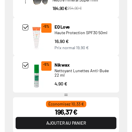
184,90 €
PVC Price
254,90 €
Add Product MjQ4MTk= undefined
EQ Love
-5%
Haute Protection SPF30 50ml
16,90 €
Prix normal
19,90 €
Add Product MjkwNDA= undefined
Nikwax
-5%
Nettoyant Lunettes Anti-Buée
22 ml
4,90 €
Économisez 10,33 €
196,37 €
AJOUTER AU PANIER