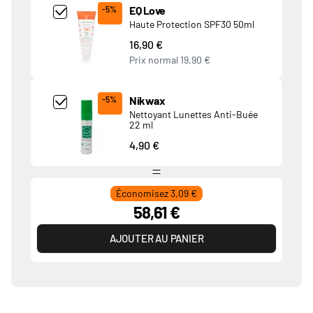
Add Product MjQ4MTk= undefined
EQ Love
-5%
Haute Protection SPF30 50ml
16,90 €
Prix normal
19,90 €
Add Product MjkwNDA= undefined
Nikwax
-5%
Nettoyant Lunettes Anti-Buée
22 ml
4,90 €
Économisez 3,09 €
58,61 €
AJOUTER AU PANIER