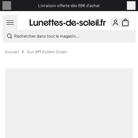
Livraison offerte dès 69€ d'achat
Aller au contenu
Rechercher dans tout le magasin...
Accueil
Sun #M Golden Green