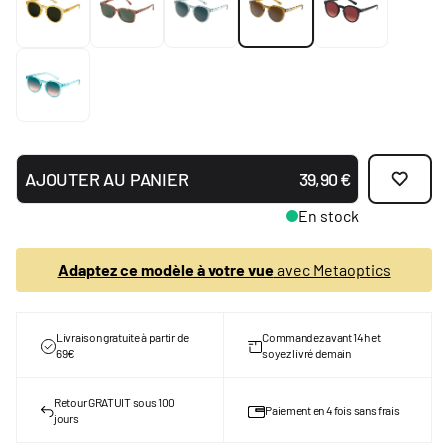
AJOUTER AU PANIER
39,90 €
En stock
Adaptez ce modèle à votre vue
avec Metaoptics
Livraison gratuite à partir de
Commandez avant 14h et
69€
soyez livré demain
Retour GRATUIT sous 100
Paiement en 4 fois sans frais
jours