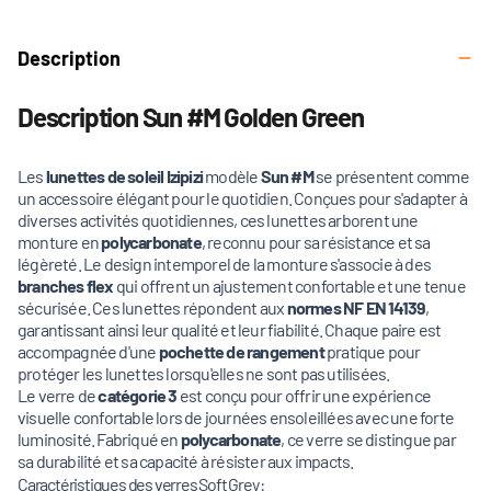
Description
Description Sun #M Golden Green
Les
lunettes de soleil
Izipizi
modèle
Sun #M
se présentent comme
un accessoire élégant pour le quotidien. Conçues pour s'adapter à
diverses activités quotidiennes, ces lunettes arborent une
monture en
polycarbonate
, reconnu pour sa résistance et sa
légèreté. Le design intemporel de la monture s'associe à des
branches flex
qui offrent un ajustement confortable et une tenue
sécurisée. Ces lunettes répondent aux
normes NF EN 14139
,
garantissant ainsi leur qualité et leur fiabilité. Chaque paire est
accompagnée d'une
pochette de rangement
pratique pour
protéger les lunettes lorsqu'elles ne sont pas utilisées.
Le verre de
catégorie 3
est conçu pour offrir une expérience
visuelle confortable lors de journées ensoleillées avec une forte
luminosité. Fabriqué en
polycarbonate
, ce verre se distingue par
sa durabilité et sa capacité à résister aux impacts.
Caractéristiques des verres Soft Grey :