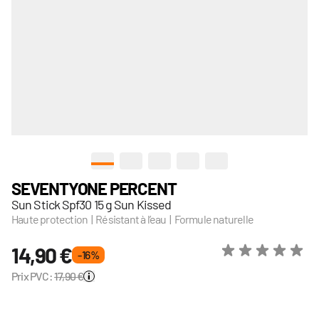
View larger image
View larger image
View larger image
View larger image
View larger image
SEVENTYONE PERCENT
Sun Stick Spf30 15 g Sun Kissed
Haute protection | Résistant à l’eau | Formule naturelle
14,90 €
- 16 %
Prix PVC:
17,90 €