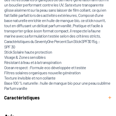
un bouclier performant contre les UV. Sa texture transparente
glisse aisément sur la peau sans laisser de film collant, ce qui en
fait l’allié parfait lors des activités extérieures. Composé d’une
base naturelle enrichie en huile de mangue bio, ce stick nourrit,
tout en diffusant un délicat parfum vanillé. Pratique et facile à
transporter grâce à son format compact, il respecte la faune
marine avec sa formulation testée selon des critères stricts.
Caractéristiques du SeventyOne Percent Sun Stick SPF30 15 g. :
SPF 30
Stick Solaire haute protection
Visage & Zones sensibles
Résistant à l'eau et à la transpiration
Ocean respect : Formule eco développée et testée
Filtres solaires organiques nouvelle génération
Texture invisible et non collante
Base 100 % naturelle : huile de mangue bio pour une peau sublime
Parfum vanille
Caractéristiques