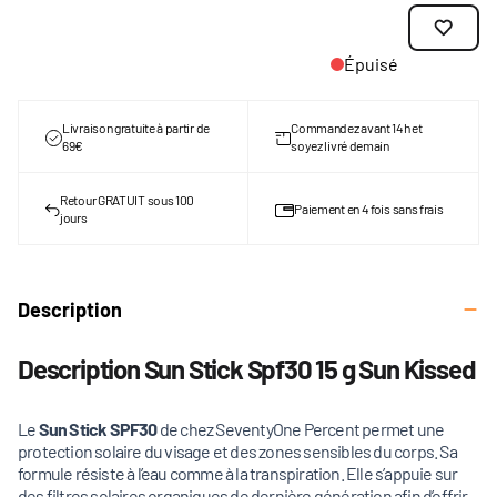
Épuisé
Livraison gratuite à partir de
Commandez avant 14h et
69€
soyez livré demain
Retour GRATUIT sous 100
Paiement en 4 fois sans frais
jours
Description
Description Sun Stick Spf30 15 g Sun Kissed
Le
Sun Stick SPF30
de chez SeventyOne Percent permet une
protection solaire du visage et des zones sensibles du corps. Sa
formule résiste à l’eau comme à la transpiration. Elle s’appuie sur
des filtres solaires organiques de dernière génération afin d’offrir