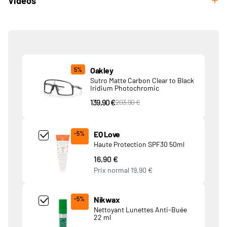
Videos
Produits associés
Oakley
5%
Sutro Matte Carbon Clear to Black
Iridium Photochromic
139,90 €
PVC Price
203,90 €
Add Product MjQ4MTk= undefined
EQ Love
-5%
Haute Protection SPF30 50ml
16,90 €
Prix normal
19,90 €
Add Product MjkwNDA= undefined
Nikwax
-5%
Nettoyant Lunettes Anti-Buée
22 ml