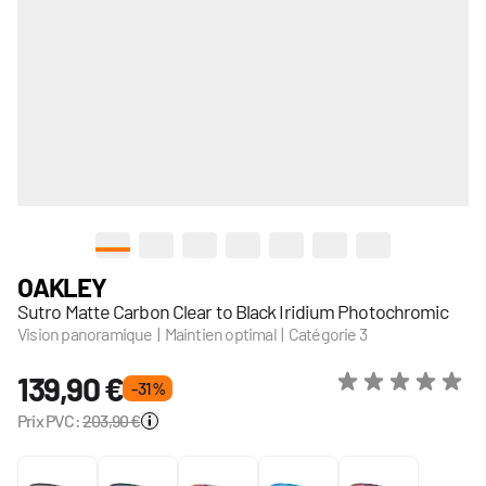
View larger image
View larger image
View larger image
View larger image
View larger image
View larger image
View larger im
OAKLEY
Sutro Matte Carbon Clear to Black Iridium Photochromic
Vision panoramique | Maintien optimal | Catégorie 3
139,90 €
- 31 %
Prix PVC:
203,90 €