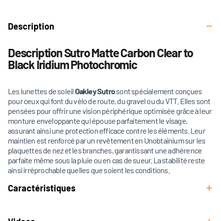
Description
Description Sutro Matte Carbon Clear to
Black Iridium Photochromic
Les lunettes de soleil
Oakley Sutro
sont spécialement conçues
pour ceux qui font du vélo de route, du gravel ou du VTT. Elles sont
pensées pour offrir une vision périphérique optimisée grâce à leur
monture enveloppante qui épouse parfaitement le visage,
assurant ainsi une protection efficace contre les éléments. Leur
maintien est renforcé par un revêtement en Unobtainium sur les
plaquettes de nez et les branches, garantissant une adhérence
parfaite même sous la pluie ou en cas de sueur. La stabilité reste
ainsi irréprochable quelles que soient les conditions.
Caractéristiques