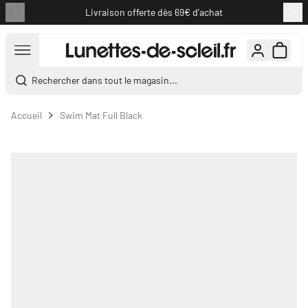
Livraison offerte dès 69€ d'achat
Aller au contenu
Rechercher dans tout le magasin...
Accueil
Swim Mat Full Black