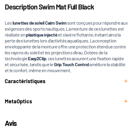
Description Swim Mat Full Black
Les
lunettes de soleil Cairn Swim
sont conçues pour répondre aux
exigences des sports nautiques. La monture de ces lunettes est
réalisée en
plastique injecté
et s'avère flottante, évitant ainsi la
perte des lunettes lors d'activités aquatiques. La conception
enveloppante de la monture offre une protection étendue contre
les rayons du soleil et les projections d'eau. Dotées de la
technologie
Easy2Clip
, ces lunettes assurent une fixation rapide
et sécurisée, tandis que le
Grip Touch Control
améliore la stabilité
et le confort, même en mouvement.
Caractéristiques
MetaOptics
Avis