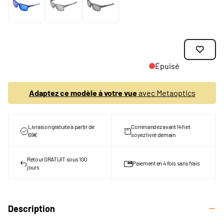
Épuisé
Adaptez ce modèle à votre vue
avec Metaoptics
Livraison gratuite à partir de
Commandez avant 14h et
69€
soyez livré demain
Retour GRATUIT sous 100
Paiement en 4 fois sans frais
jours
Description