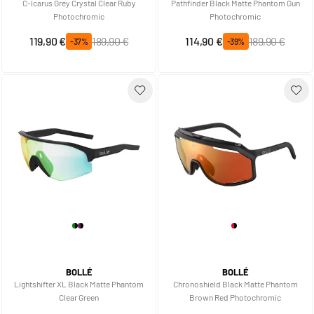
C-Icarus Grey Crystal Clear Ruby
Pathfinder Black Matte Phantom Gun
Photochromic
Photochromic
Prix spécial
Prix normal
Prix spécial
Prix normal
119,90 €
189,90 €
114,90 €
189,90 €
-37%
-39%
BOLLÉ
BOLLÉ
Lightshifter XL Black Matte Phantom
Chronoshield Black Matte Phantom
Clear Green
Brown Red Photochromic