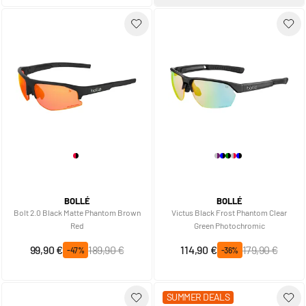
BOLLÉ
BOLLÉ
Bolt 2.0 Black Matte Phantom Brown
Victus Black Frost Phantom Clear
Red
Green Photochromic
Prix spécial
Prix normal
Prix spécial
Prix normal
99,90 €
189,90 €
114,90 €
179,90 €
-47%
-36%
SUMMER DEALS