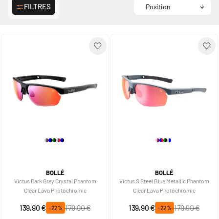
FILTRES
BOLLÉ
BOLLÉ
Victus Dark Grey Crystal Phantom
Victus S Steel Blue Metallic Phantom
Clear Lava Photochromic
Clear Lava Photochromic
Prix spécial
Prix normal
Prix spécial
Prix normal
139,90 €
179,90 €
139,90 €
179,90 €
-22%
-22%