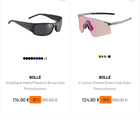
+1
BOLLÉ
BOLLÉ
King Black Matte Phantom Brown Gun
C-Icarus Mineral Green Clear Ruby
Photochromic
Photochromic
Prix spécial
Prix normal
Prix spécial
Prix normal
114,90 €
169,90 €
124,90 €
189,90 €
-32%
-34%