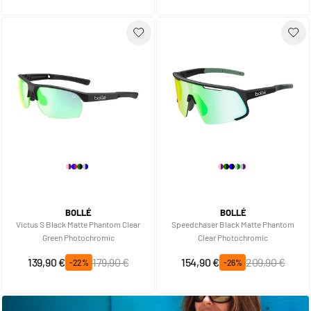
BOLLÉ
BOLLÉ
Victus S Black Matte Phantom Clear
Speedchaser Black Matte Phantom
Green Photochromic
Clear Photochromic
Prix spécial
Prix normal
Prix spécial
Prix normal
139,90 €
179,90 €
154,90 €
209,90 €
-22%
-26%