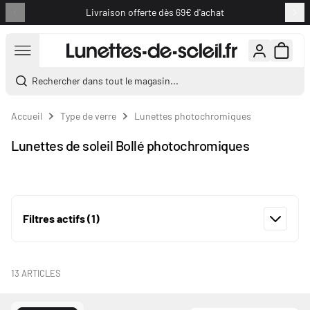
Livraison offerte dès 69€ d'achat
Aller au contenu
Rechercher dans tout le magasin...
Accueil
Type de verre
Lunettes photochromiques
Lunettes de soleil Bollé photochromiques
Filtres actifs
(1)
13
ARTICLES