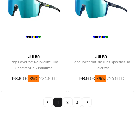
JULBO
JULBO
Edge Cover Mat Noir Jaune Fluo
Edge Cover Mat Bleu Gris Spectron Hd
Spectron Hd 4 Polarized
4 Polarized
Prix spécial
Prix normal
Prix spécial
Prix normal
168,90 €
224,90 €
168,90 €
224,90 €
-25%
-25%
1
2
3