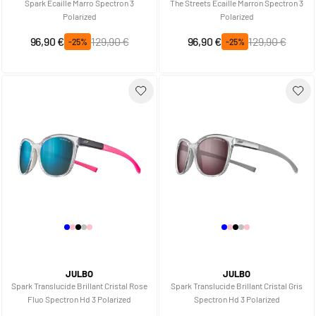
Spark Ecaille Marro Spectron 3
The Streets Ecaille Marron Spectron 3
Polarized
Polarized
Prix spécial
Prix normal
Prix spécial
Prix normal
96,90 €
129,90 €
96,90 €
129,90 €
-25%
-25%
JULBO
JULBO
Spark Translucide Brillant Cristal Rose
Spark Translucide Brillant Cristal Gris
Fluo Spectron Hd 3 Polarized
Spectron Hd 3 Polarized