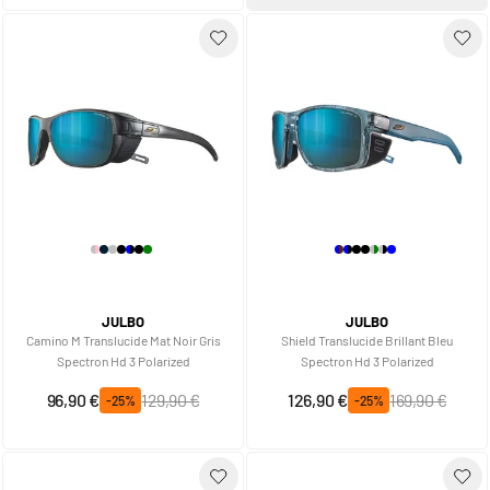
JULBO
JULBO
Camino M Translucide Mat Noir Gris
Shield Translucide Brillant Bleu
Spectron Hd 3 Polarized
Spectron Hd 3 Polarized
Prix spécial
Prix normal
Prix spécial
Prix normal
96,90 €
129,90 €
126,90 €
169,90 €
-25%
-25%