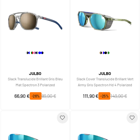
JULBO
JULBO
Slack Translucide Brillant Gris Bleu
Slack Cover Translucide Brillant Vert
Mat Spectron 3 Polarized
Army Gris Spectron Hd 4 Polarized
Prix spécial
Prix normal
Prix spécial
Prix normal
66,90 €
89,90 €
111,90 €
149,90 €
-26%
-25%