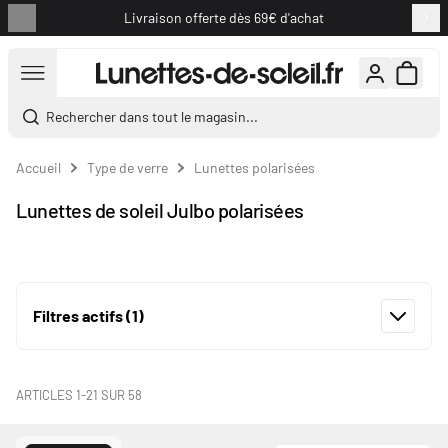
Livraison offerte dès 69€ d'achat
Aller au contenu
Rechercher dans tout le magasin...
Accueil
Type de verre
Lunettes polarisées
Lunettes de soleil Julbo polarisées
Filtres actifs
(1)
ARTICLES
1
-
21
SUR
58