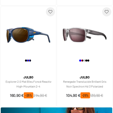
JULBO
JULBO
Explorer 2.0 Mat Bleu Foncé Reactiv
Renegade Translucide Brillant Gris
High-Mountain 2-4
Noir Spectron Hd 3 Polarized
Prix spécial
Prix normal
Prix spécial
Prix normal
160,90 €
214,90 €
104,90 €
139,90 €
-25%
-25%