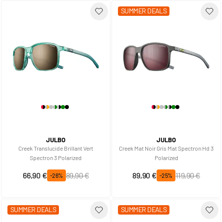
SUMMER DEALS
JULBO
JULBO
Creek Translucide Brillant Vert
Creek Mat Noir Gris Mat Spectron Hd 3
Spectron 3 Polarized
Polarized
Prix spécial
Prix normal
Prix spécial
Prix normal
66,90 €
89,90 €
89,90 €
119,90 €
-26%
-25%
SUMMER DEALS
SUMMER DEALS