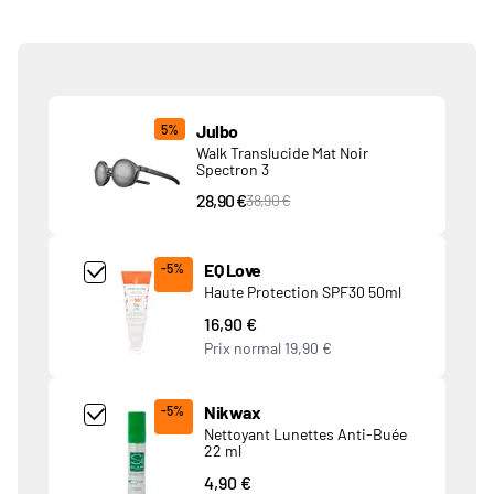
Produits associés
Julbo
5%
Walk Translucide Mat Noir
Spectron 3
28,90 €
PVC Price
38,90 €
Add Product MjQ4MTk= undefined
EQ Love
-5%
Haute Protection SPF30 50ml
16,90 €
Prix normal
19,90 €
Add Product MjkwNDA= undefined
Nikwax
-5%
Nettoyant Lunettes Anti-Buée
22 ml
4,90 €