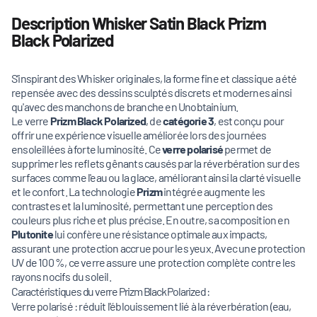
Description Whisker Satin Black Prizm
Black Polarized
S'inspirant des Whisker originales, la forme fine et classique a été
repensée avec des dessins sculptés discrets et modernes ainsi
qu'avec des manchons de branche en Unobtainium.
Le verre
Prizm Black Polarized
, de
catégorie 3
, est conçu pour
offrir une expérience visuelle améliorée lors des journées
ensoleillées à forte luminosité. Ce
verre polarisé
permet de
supprimer les reflets gênants causés par la réverbération sur des
surfaces comme l'eau ou la glace, améliorant ainsi la clarté visuelle
et le confort. La technologie
Prizm
intégrée augmente les
contrastes et la luminosité, permettant une perception des
couleurs plus riche et plus précise. En outre, sa composition en
Plutonite
lui confère une résistance optimale aux impacts,
assurant une protection accrue pour les yeux. Avec une protection
UV de 100 %, ce verre assure une protection complète contre les
rayons nocifs du soleil.
Caractéristiques du verre Prizm Black Polarized :
Verre polarisé : réduit l'éblouissement lié à la réverbération (eau,