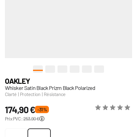
View larger image
View larger image
View larger image
View larger image
View larger image
View larger image
OAKLEY
Whisker Satin Black Prizm Black Polarized
Clarté | Protection | Résistance
174,90 €
- 31 %
Prix PVC:
253,90 €