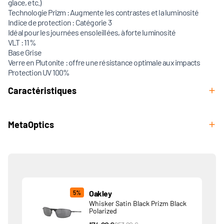
glace, etc.)
Technologie Prizm : Augmente les contrastes et la luminosité
Indice de protection : Catégorie 3
Idéal pour les journées ensoleillées, à forte luminosité
VLT : 11%
Base Grise
Verre en Plutonite : offre une résistance optimale aux impacts
Protection UV 100%
Caractéristiques
MetaOptics
Produits associés
Oakley
5%
Whisker Satin Black Prizm Black
Polarized