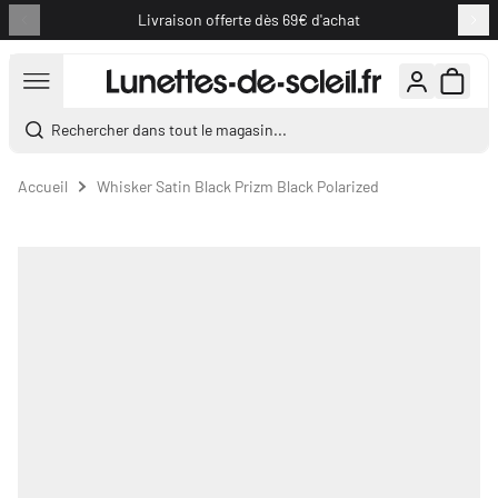
Livraison offerte dès 69€ d'achat
Aller au contenu
Rechercher dans tout le magasin...
Accueil
Whisker Satin Black Prizm Black Polarized