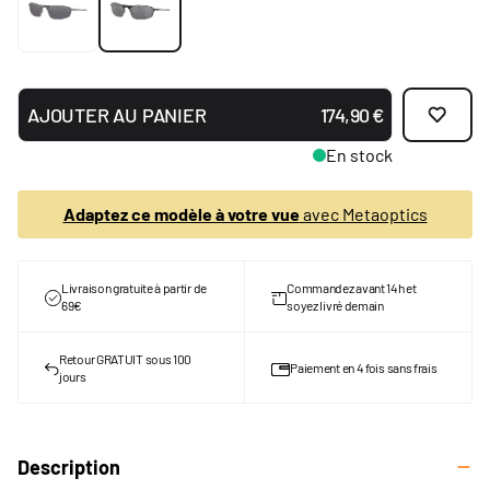
AJOUTER AU PANIER
174,90 €
En stock
Adaptez ce modèle à votre vue
avec Metaoptics
Livraison gratuite à partir de
Commandez avant 14h et
69€
soyez livré demain
Retour GRATUIT sous 100
Paiement en 4 fois sans frais
jours
Description