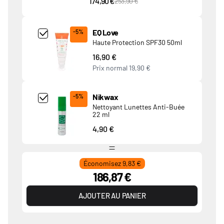
174,90 €
PVC Price
253,90 €
Add Product MjQ4MTk= undefined
EQ Love
-5%
Haute Protection SPF30 50ml
16,90 €
Prix normal
19,90 €
Add Product MjkwNDA= undefined
Nikwax
-5%
Nettoyant Lunettes Anti-Buée
22 ml
4,90 €
Économisez 9,83 €
186,87 €
AJOUTER AU PANIER