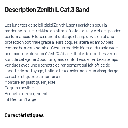
Description Zenith L Cat.3 Sand
Les lunettes de soleil Izipizi Zenith L sont parfaites pour la
randonnée ou le trekking en offrant à la fois du style et de grandes
performances. Elles assurent un large champ de vision et une
protection optimale grâce à leurs coques latérales amovibles
comme bon vous semble. C’est un modèle léger et durable avec
une monture bio sourcé à 45 % à base d’huile de ricin. Les verres
sont de catégorie 3 pour un grand confort visuel par beau temps.
Vendues avec une pochette de rangement qui fait office de
lingette de nettoyage. Enfin, elles conviennent à un visage large.
Caractéristique de la monture :
Monture en plastique injecté
Coque amovible
Pochette de rangement
Fit Medium/Large
Caractéristiques