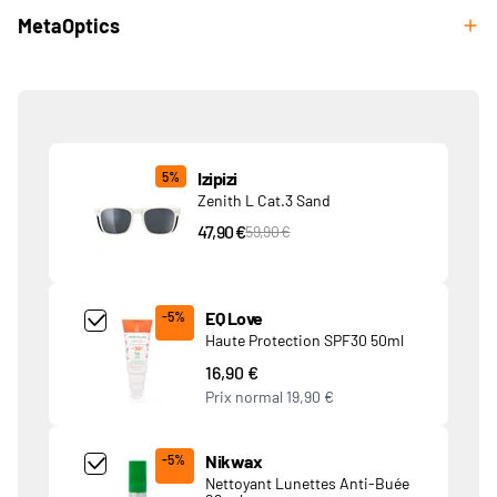
MetaOptics
Produits associés
Izipizi
5%
Zenith L Cat.3 Sand
47,90 €
PVC Price
59,90 €
Add Product MjQ4MTk= undefined
EQ Love
-5%
Haute Protection SPF30 50ml
16,90 €
Prix normal
19,90 €
Add Product MjkwNDA= undefined
Nikwax
-5%
Nettoyant Lunettes Anti-Buée