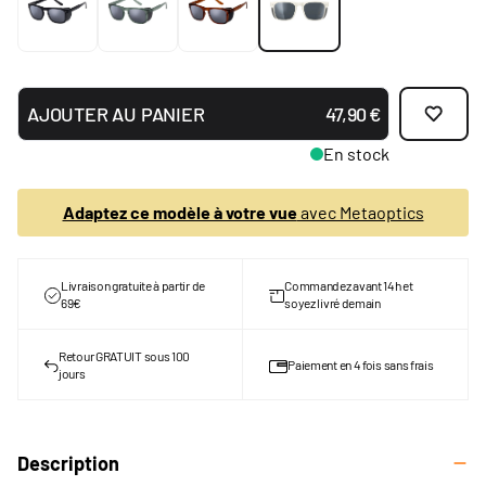
AJOUTER AU PANIER
47,90 €
En stock
Adaptez ce modèle à votre vue
avec Metaoptics
Livraison gratuite à partir de
Commandez avant 14h et
69€
soyez livré demain
Retour GRATUIT sous 100
Paiement en 4 fois sans frais
jours
Description