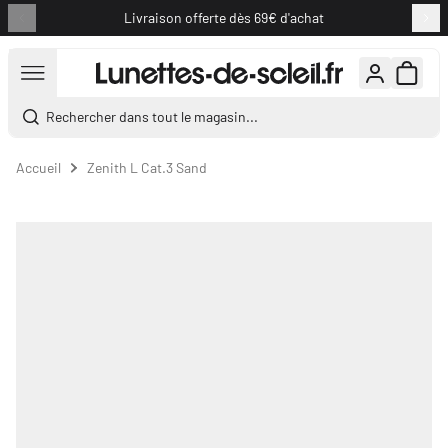
Livraison offerte dès 69€ d'achat
Aller au contenu
Rechercher dans tout le magasin...
Accueil
Zenith L Cat.3 Sand