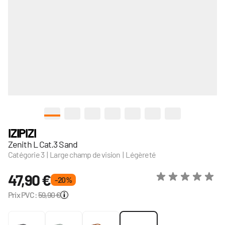
View larger image
View larger image
View larger image
View larger image
View larger image
View larger image
View larger im
IZIPIZI
Zenith L Cat.3 Sand
Catégorie 3 | Large champ de vision | Légèreté
47,90 €
- 20 %
Prix PVC:
59,90 €