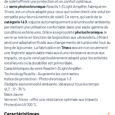
de soleil offrent une protection et un confort optimaux.
Le
verre photochromique
Reactiv 1-3 Light Amplifer, fabriqué en
Trivex, est un choix adapté pour ceux qui recherchent une solution
versatile pour leurs lunettes de soleil. Ce verre, qui varie de la
catégorie 1 à 3
, s'ajuste automatiquement à la luminosité ambiante,
permettant une utilisation confortable dans une vaste gamme de
conditions extérieures. Grâce à sa propriété
photochromique
, le
verre se teinte en fonction de l'exposition aux ultraviolets, offrant
ainsi une adaptation fluide aux changements de luminosité tout au
long de la journée. La fabrication en
Trivex
assure non seulement
une légèreté appréciable mais aussi une résistance accrue aux
impacts, ce qui le rend particulièrement adapté pour les activités
extérieures où la durabilité est primordiale.
Caractéristiques du verre Reactiv 1-3 Light Amplifer :
Technology Reactiv : Augmente les contrastes
Indice de protection : Photochromique 1-3
S'adapte à la luminosité ambiante, idéal pour tous les temps
VLT : 17 - 75 %
Base Jaune
Verre en Trivex : offre une résistance optimale aux impacts
Protection UV 100 %
Caractéristiques