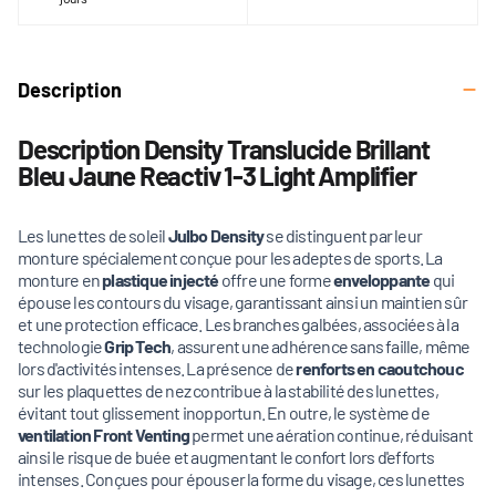
Description
Description Density Translucide Brillant
Bleu Jaune Reactiv 1-3 Light Amplifier
Les lunettes de soleil
Julbo Density
se distinguent par leur
monture spécialement conçue pour les adeptes de sports. La
monture en
plastique injecté
offre une forme
enveloppante
qui
épouse les contours du visage, garantissant ainsi un maintien sûr
et une protection efficace. Les branches galbées, associées à la
technologie
Grip Tech
, assurent une adhérence sans faille, même
lors d'activités intenses. La présence de
renforts en caoutchouc
sur les plaquettes de nez contribue à la stabilité des lunettes,
évitant tout glissement inopportun. En outre, le système de
ventilation Front Venting
permet une aération continue, réduisant
ainsi le risque de buée et augmentant le confort lors d'efforts
intenses. Conçues pour épouser la forme du visage, ces lunettes