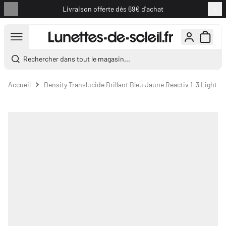
Livraison offerte dès 69€ d'achat
Aller au contenu
Rechercher dans tout le magasin...
Accueil
Density Translucide Brillant Bleu Jaune Reactiv 1-3 Light Am