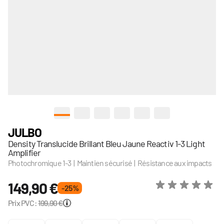
View larger image
View larger image
View larger image
View larger image
View larger image
View larger image
JULBO
Density Translucide Brillant Bleu Jaune Reactiv 1-3 Light
Amplifier
Photochromique 1-3 | Maintien sécurisé | Résistance aux impacts
149,90 €
- 25 %
Prix PVC:
199,90 €