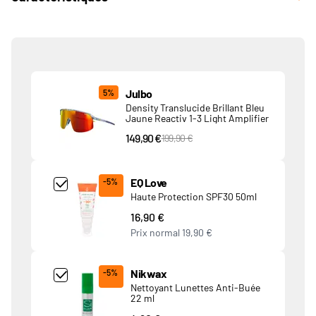
Produits associés
Julbo
5%
Density Translucide Brillant Bleu
Jaune Reactiv 1-3 Light Amplifier
149,90 €
PVC Price
199,90 €
Add Product MjQ4MTk= undefined
EQ Love
-5%
Haute Protection SPF30 50ml
16,90 €
Prix normal
19,90 €
Add Product MjkwNDA= undefined
Nikwax
-5%
Nettoyant Lunettes Anti-Buée
22 ml