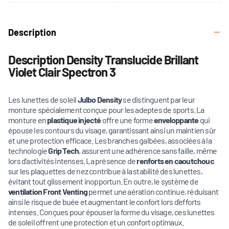
Description
Description Density Translucide Brillant
Violet Clair Spectron 3
Les lunettes de soleil
Julbo Density
se distinguent par leur
monture spécialement conçue pour les adeptes de sports. La
monture en
plastique injecté
offre une forme
enveloppante
qui
épouse les contours du visage, garantissant ainsi un maintien sûr
et une protection efficace. Les branches galbées, associées à la
technologie
Grip Tech
, assurent une adhérence sans faille, même
lors d'activités intenses. La présence de
renforts en caoutchouc
sur les plaquettes de nez contribue à la stabilité des lunettes,
évitant tout glissement inopportun. En outre, le système de
ventilation Front Venting
permet une aération continue, réduisant
ainsi le risque de buée et augmentant le confort lors d'efforts
intenses. Conçues pour épouser la forme du visage, ces lunettes
de soleil offrent une protection et un confort optimaux.