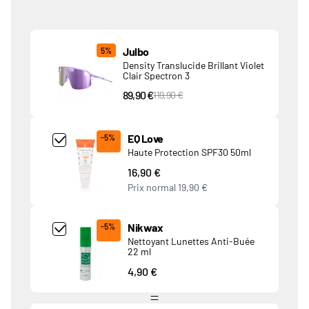
Produits associés
Julbo
5%
Density Translucide Brillant Violet
Clair Spectron 3
89,90 €
PVC Price
119,90 €
Add Product MjQ4MTk= undefined
EQ Love
-5%
Haute Protection SPF30 50ml
16,90 €
Prix normal
19,90 €
Add Product MjkwNDA= undefined
Nikwax
-5%
Nettoyant Lunettes Anti-Buée
22 ml
4,90 €