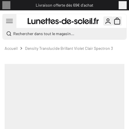
Livraison offerte dès 69€ d'achat
Aller au contenu
Rechercher dans tout le magasin...
Accueil
Density Translucide Brillant Violet Clair Spectron 3