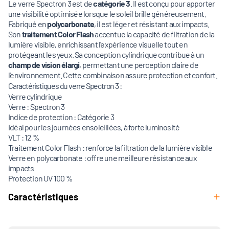
Le verre Spectron 3 est de
catégorie 3
. Il est conçu pour apporter
une visibilité optimisée lorsque le soleil brille généreusement.
Fabriqué en
polycarbonate
, il est léger et résistant aux impacts.
Son
traitement Color Flash
accentue la capacité de filtration de la
lumière visible, enrichissant l'expérience visuelle tout en
protégeant les yeux. Sa conception cylindrique contribue à un
champ de vision élargi
, permettant une perception claire de
l'environnement. Cette combinaison assure protection et confort.
Caractéristiques du verre Spectron 3 :
Verre cylindrique
Verre : Spectron 3
Indice de protection : Catégorie 3
Idéal pour les journées ensoleillées, à forte luminosité
VLT : 12 %
Traitement Color Flash : renforce la filtration de la lumière visible
Verre en polycarbonate : offre une meilleure résistance aux
impacts
Protection UV 100 %
Caractéristiques