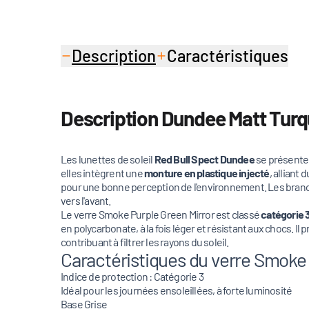
Description
Caractéristiques
Description Dundee Matt Turq
Les lunettes de soleil
Red Bull Spect Dundee
se présenten
elles intègrent une
monture en plastique injecté
, alliant
pour une bonne perception de l'environnement. Les branche
vers l'avant.
Le verre Smoke Purple Green Mirror est classé
catégorie 
en polycarbonate, à la fois léger et résistant aux chocs. Il
contribuant à filtrer les rayons du soleil.
Caractéristiques du verre Smoke 
Indice de protection : Catégorie 3
Idéal pour les journées ensoleillées, à forte luminosité
Base Grise