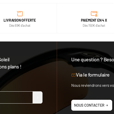
LIVRAISON OFFERTE
PAIEMENT EN 4 X
Dès 69€ d'achat
Dès 150€ d'achat
oleil
Une question ? Besoi
ons plans !
Notre équipe est à votre 
Via le formulaire
Nous reviendrons vers vou
NOUS CONTACTER