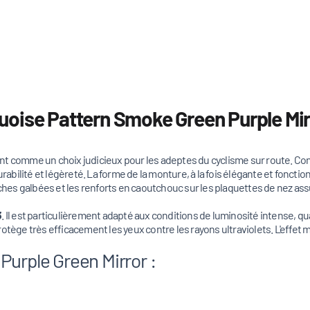
uoise Pattern Smoke Green Purple Mir
t comme un choix judicieux pour les adeptes du cyclisme sur route. Co
 durabilité et légèreté. La forme de la monture, à la fois élégante et fonctio
s galbées et les renforts en caoutchouc sur les plaquettes de nez assur
3
. Il est particulièrement adapté aux conditions de luminosité intense, quan
 protège très efficacement les yeux contre les rayons ultraviolets. L'effet 
Purple Green Mirror :