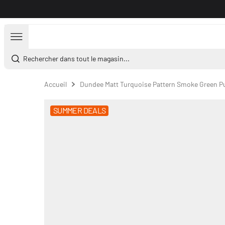
Aller au contenu
Rechercher dans tout le magasin...
Accueil
Dundee Matt Turquoise Pattern Smoke Green Pu
SUMMER DEALS