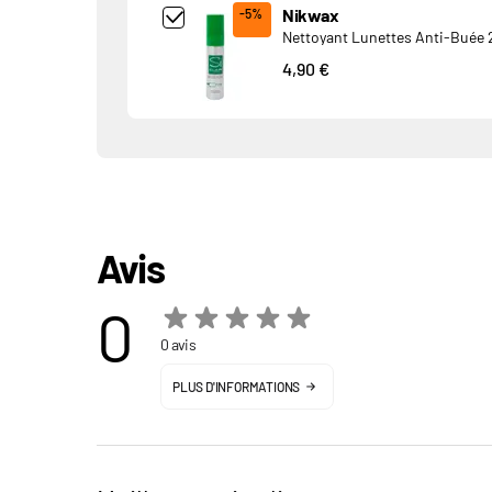
Add Product MjkwNDA= undefined
Nikwax
-5%
Nettoyant Lunettes Anti-Buée 
4,90 €
Avis
0
0 avis
PLUS D'INFORMATIONS