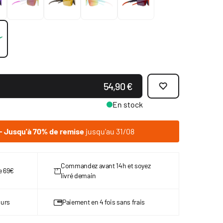
54,90 €
En stock
 Jusqu'à 70% de remise
jusqu'au 31/08
Commandez avant 14h et soyez
de 69€
livré demain
ours
Paiement en 4 fois sans frais