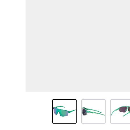
View larger image
View larger image
View larg