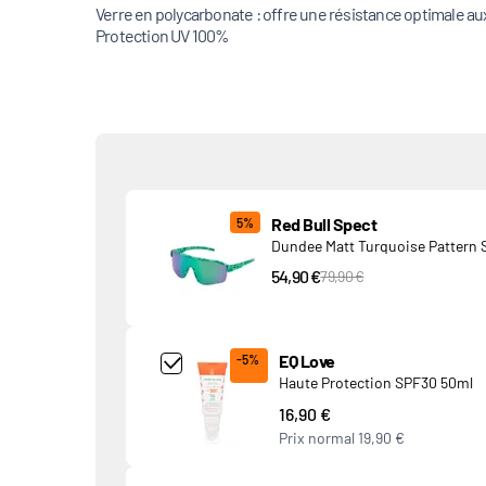
Verre en polycarbonate : offre une résistance optimale a
Protection UV 100%
Produits associés
Red Bull Spect
5%
Dundee Matt Turquoise Pattern 
54,90 €
PVC Price
79,90 €
Add Product MjQ4MTk= undefined
EQ Love
-5%
Haute Protection SPF30 50ml
16,90 €
Prix normal
19,90 €