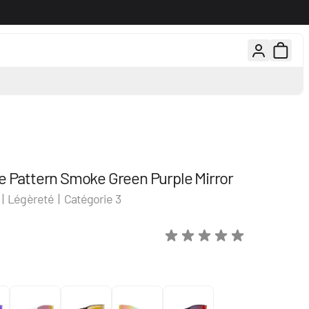
rs gratuits, 100 jours pour changer d'avis
Conseils d'experts par té
e Pattern Smoke Green Purple Mirror
| Légèreté | Catégorie 3