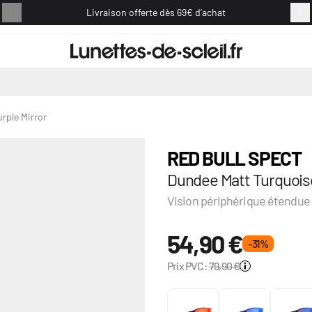
Livraison offerte dès 69€ d'achat
Retou
rple Mirror
RED BULL SPECT
Dundee Matt Turquois
Vision périphérique étendue 
54,90 €
- 31 %
Prix PVC:
79,90 €