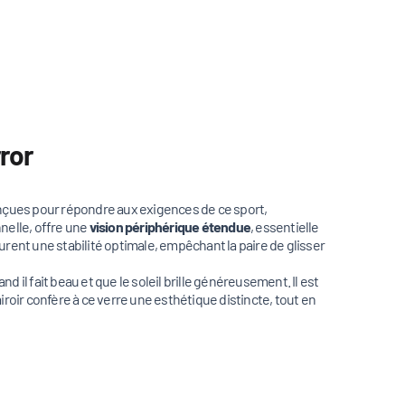
ror
nçues pour répondre aux exigences de ce sport,
nnelle, offre une
vision périphérique étendue
, essentielle
ent une stabilité optimale, empêchant la paire de glisser
d il fait beau et que le soleil brille généreusement. Il est
miroir confère à ce verre une esthétique distincte, tout en