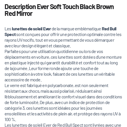
Description Ever Soft Touch Black Brown
Red Mirror
Les
lunettes de soleil Ever
de la marque emblématique
Red Bull
Spect
sont conçues pour offrir une protection optimale contre les
rayons UV nocifs, tout en vous permettant de vous démarquer
avec leur design élégant et classique.
Parfaites pour une utilisation quotidienne ou lors de vos
déplacements en voiture, ces lunettes sont dotées d'une monture
en plastique injecté qui garantit durabilité et confort tout au long
de la journée. Leur forme ronde ajoute une touche de
sophistication à votre look, faisant de ces lunettes un véritable
accessoire de mode.
Le verre est fabriqué en polycarbonate, est non seulement
résistant aux chocs, mais aussi polarisé, réduisant ainsi
l'éblouissement et améliorant le confort visuel dans des conditions
de forte luminosité. De plus, avec un indice de protection de
catégorie 3, ces lunettes sont idéales pour les journées
ensoleillées et les activités de plein air, et protège des rayons UV à
100 %.
Les lunettes de soleil Ever de Red Bull Spect sont livrées avec une