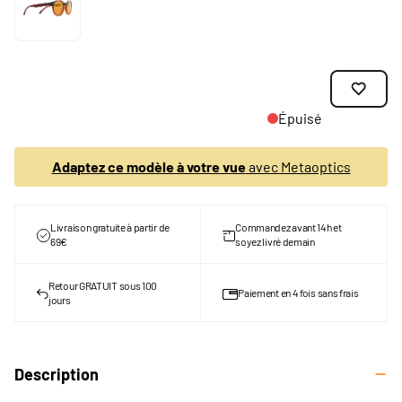
Épuisé
Adaptez ce modèle à votre vue
avec Metaoptics
Livraison gratuite à partir de
Commandez avant 14h et
69€
soyez livré demain
Retour GRATUIT sous 100
Paiement en 4 fois sans frais
jours
Description