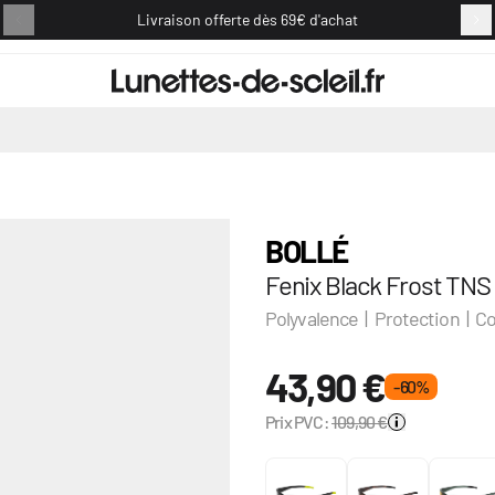
Livraison offerte dès 69€ d'achat
Retou
BOLLÉ
Fenix Black Frost TNS
Polyvalence | Protection | Co
43,90 €
- 60 %
Prix PVC:
109,90 €