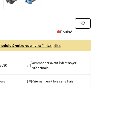
Épuisé
odèle à votre vue
avec Metaoptics
Commandez avant 14h et soyez
de 69€
livré demain
ours
Paiement en 4 fois sans frais