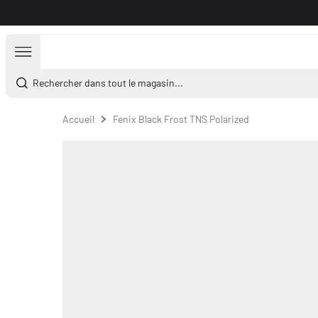
Aller au contenu
Rechercher dans tout le magasin...
Accueil
Fenix Black Frost TNS Polarized