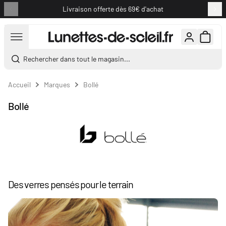
Livraison offerte dès 69€ d'achat
Aller au contenu
Rechercher dans tout le magasin...
Accueil
Marques
Bollé
Bollé
Des verres pensés pour le terrain