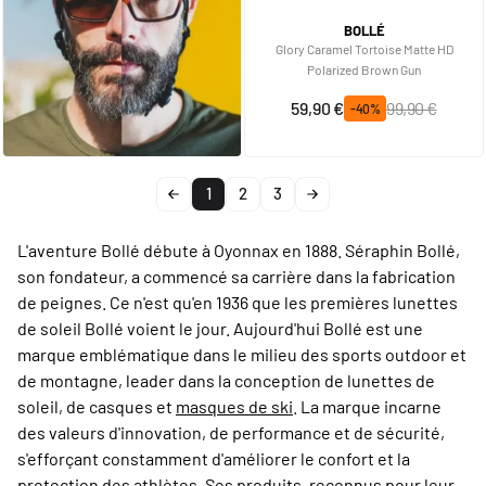
BOLLÉ
Glory Caramel Tortoise Matte HD
Polarized Brown Gun
Prix spécial
Prix normal
59,90 €
99,90 €
-40%
1
2
3
L'aventure Bollé débute à Oyonnax en 1888. Séraphin Bollé,
son fondateur, a commencé sa carrière dans la fabrication
de peignes. Ce n'est qu'en 1936 que les premières lunettes
de soleil Bollé voient le jour. Aujourd'hui Bollé est une
marque emblématique dans le milieu des sports outdoor et
de montagne, leader dans la conception de lunettes de
soleil, de casques et
masques de ski
. La marque incarne
des valeurs d'innovation, de performance et de sécurité,
s'efforçant constamment d'améliorer le confort et la
protection des athlètes. Ses produits, reconnus pour leur