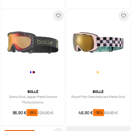
BOLLÉ
BOLLÉ
Sierra Gold Jaguar Matte Sunrise
Royal Pink Cherckeboard Matte Gold
Photochromic
Prix spécial
Prix normal
Prix spécial
Prix normal
96,90 €
129,90 €
48,90 €
69,90 €
-25%
-30%