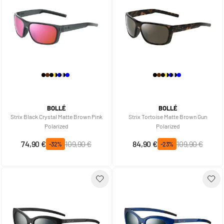
BOLLÉ
BOLLÉ
Strix Black Crystal Matte Brown Pink
Strix Tortoise Matte Brown Gun
Polarized
Polarized
Prix spécial
Prix normal
Prix spécial
Prix normal
74,90 €
109,90 €
84,90 €
109,90 €
-32%
-23%