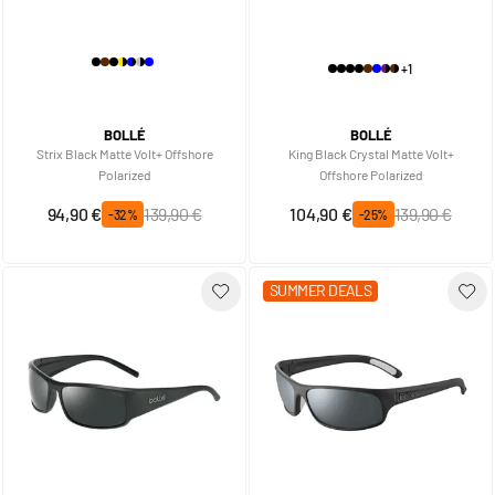
+1
BOLLÉ
BOLLÉ
Strix Black Matte Volt+ Offshore
King Black Crystal Matte Volt+
Polarized
Offshore Polarized
Prix spécial
Prix normal
Prix spécial
Prix normal
94,90 €
139,90 €
104,90 €
139,90 €
-32%
-25%
SUMMER DEALS