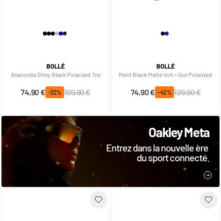
BOLLÉ
BOLLÉ
Anaconda Shiny Black Polarized Tns
Merit Black Matte Volt + Gun Polarized
Prix spécial
Prix normal
Prix spécial
Prix normal
74,90 €
109,90 €
74,90 €
129,90 €
-32%
-42%
Oakley Meta
Entrez dans la nouvelle ère
du sport connecté.
JE 