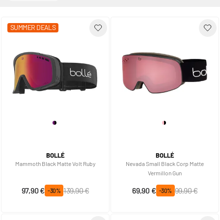
SUMMER DEALS
BOLLÉ
BOLLÉ
Mammoth Black Matte Volt Ruby
Nevada Small Black Corp Matte
Vermillon Gun
Prix spécial
Prix normal
Prix spécial
Prix normal
97,90 €
139,90 €
69,90 €
99,90 €
-30%
-30%