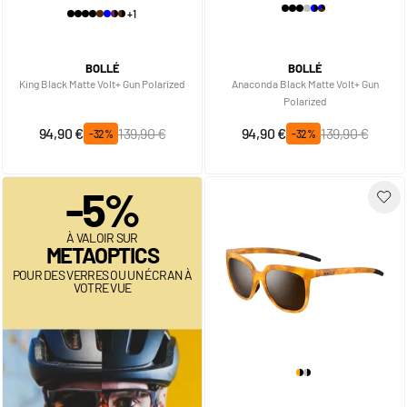
+1
BOLLÉ
BOLLÉ
King Black Matte Volt+ Gun Polarized
Anaconda Black Matte Volt+ Gun
Polarized
Prix spécial
Prix normal
Prix spécial
Prix normal
94,90 €
139,90 €
94,90 €
139,90 €
-32%
-32%
-5%
À VALOIR SUR
METAOPTICS
POUR DES VERRES OU UN ÉCRAN À
VOTRE VUE