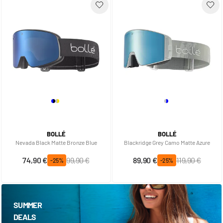
BOLLÉ
BOLLÉ
Nevada Black Matte Bronze Blue
Blackridge Grey Camo Matte Azure
Prix spécial
Prix normal
Prix spécial
Prix normal
74,90 €
99,90 €
89,90 €
119,90 €
-25%
-25%
SUMMER
DEALS