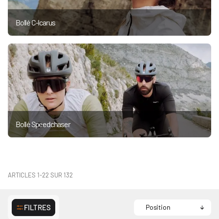
Bollé C-Icarus
Bollé Speedchaser
ARTICLES
1
-
22
SUR
132
FILTRES