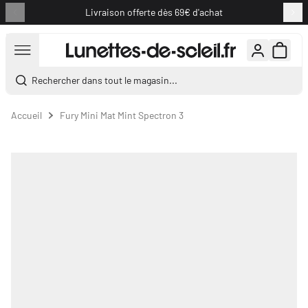
Livraison offerte dès 69€ d'achat
Aller au contenu
Rechercher dans tout le magasin...
Accueil
Fury Mini Mat Mint Spectron 3