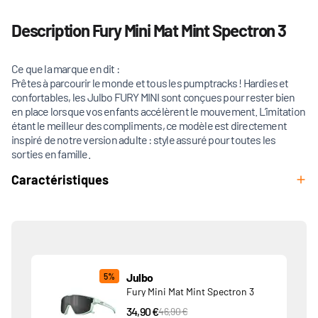
Description Fury Mini Mat Mint Spectron 3
Ce que la marque en dit :
Prêtes à parcourir le monde et tous les pumptracks ! Hardies et
confortables, les Julbo FURY MINI sont conçues pour rester bien
en place lorsque vos enfants accélèrent le mouvement. L’imitation
étant le meilleur des compliments, ce modèle est directement
inspiré de notre version adulte : style assuré pour toutes les
sorties en famille.
Caractéristiques
Produits associés
Julbo
5%
Fury Mini Mat Mint Spectron 3
34,90 €
PVC Price
46,90 €