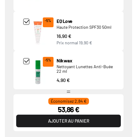
Add Product MjQ4MTk= undefined
EQ Love
-5%
Haute Protection SPF30 50ml
16,90 €
Prix normal
19,90 €
Add Product MjkwNDA= undefined
Nikwax
-5%
Nettoyant Lunettes Anti-Buée
22 ml
4,90 €
Économisez 2,84 €
53,86 €
AJOUTER AU PANIER