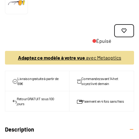
Épuisé
Adaptez ce modèle à votre vue
avec Metaoptics
Livraison gratuite à partir de
Commandez avant 14h et
69€
soyez livré demain
Retour GRATUIT sous 100
Paiement en 4 fois sans frais
jours
Description