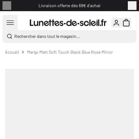
Livraison offerte dès 69€ d'achat
Aller au contenu
Rechercher dans tout le magasin...
Accueil
Margo Matt Soft Touch Black Blue Rose Mirror