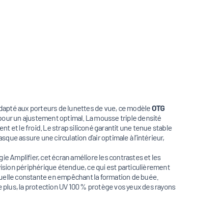
adapté aux porteurs de lunettes de vue, ce modèle
OTG
pour un ajustement optimal. La mousse triple densité
t et le froid. Le strap siliconé garantit une tenue stable
masque assure une circulation d’air optimale à l’intérieur,
ie Amplifier, cet écran améliore les contrastes et les
ision périphérique étendue, ce qui est particulièrement
 visuelle constante en empêchant la formation de buée.
De plus, la protection UV 100 % protège vos yeux des rayons