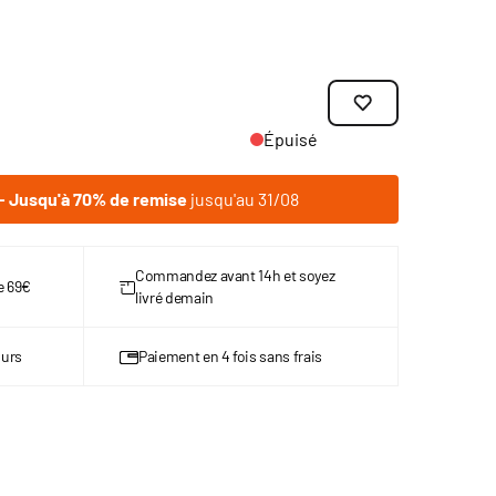
Épuisé
 Jusqu'à 70% de remise
jusqu'au 31/08
Commandez avant 14h et soyez
de 69€
livré demain
ours
Paiement en 4 fois sans frais