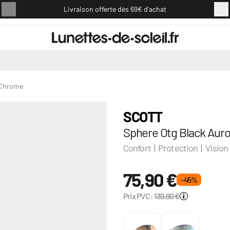
Livraison offerte dès 69€ d'achat
Retou
 Chrome
SCOTT
Sphere Otg Black Aur
Confort | Protection | Vision
75,90 €
- 45 %
Prix PVC:
139,90 €