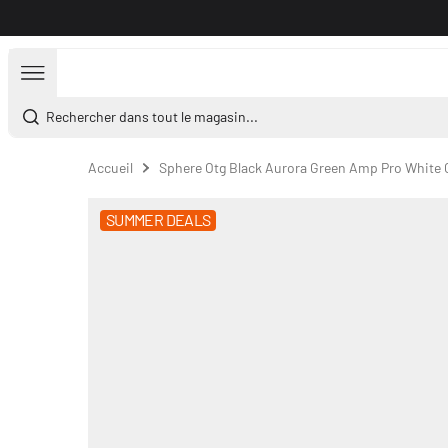
Aller au contenu
Rechercher dans tout le magasin...
Accueil
Sphere Otg Black Aurora Green Amp Pro White
SUMMER DEALS