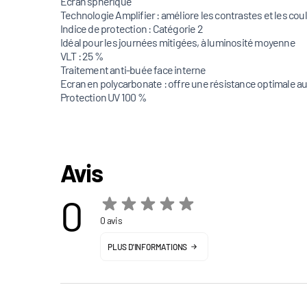
Ecran sphérique
Technologie Amplifier : améliore les contrastes et les cou
Indice de protection : Catégorie 2
Idéal pour les journées mitigées, à luminosité moyenne
VLT : 25 %
Traitement anti-buée face interne
Ecran en polycarbonate : offre une résistance optimale a
Protection UV 100 %
Avis
0
0 avis
PLUS D'INFORMATIONS