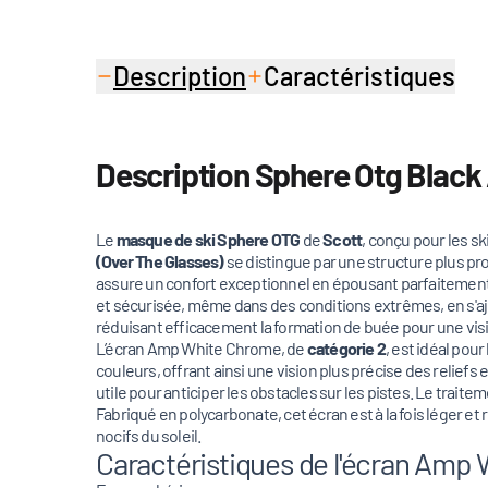
Description
Caractéristiques
Description Sphere Otg Blac
Le
masque de ski Sphere OTG
de
Scott
, conçu pour les s
(Over The Glasses)
se distingue par une structure plus p
assure un confort exceptionnel en épousant parfaitement les
et sécurisée, même dans des conditions extrêmes, en s'a
réduisant efficacement la formation de buée pour une visio
L’écran Amp White Chrome, de
catégorie 2
, est idéal pou
couleurs, offrant ainsi une vision plus précise des reliefs e
utile pour anticiper les obstacles sur les pistes. Le trait
Fabriqué en polycarbonate, cet écran est à la fois léger et
nocifs du soleil.
Caractéristiques de l'écran Amp