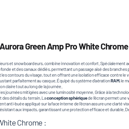
k Aurora Green Amp Pro White Chrome
kieurs et snowboardeurs, combine innovation et confort. Spécialement 
rofonde et des canaux dédiés, permettant un passage aisé des branches 
 contours du visage, tout en offrant une isolation efficace contre le ven
justant parfaitement au casque. Équipé du système d’aération
RAM
, le 
n claire tout au long de la journée.
r les journées mitigées avec une luminosité moyenne. Grâce à la technolog
t des détails du terrain. La
conception sphérique
de l’écran permet une v
ement anti-buée appliqué sur la face interne de l’écran assure une clarté
 résistant aux impacts, garantissant une protection efficace et durable. 
 White Chrome :