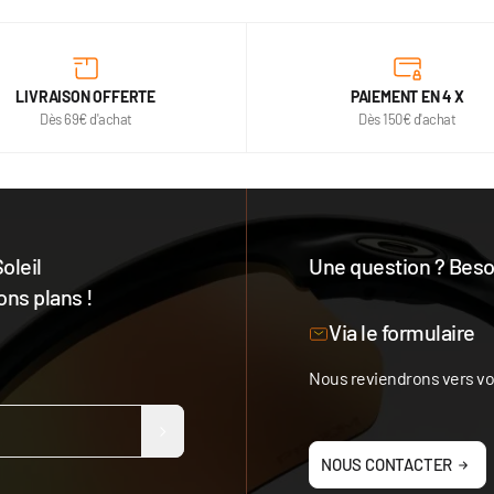
LIVRAISON OFFERTE
PAIEMENT EN 4 X
Dès 69€ d'achat
Dès 150€ d'achat
oleil
Une question ? Besoi
ons plans !
Notre équipe est à votre 
Via le formulaire
Nous reviendrons vers vou
NOUS CONTACTER