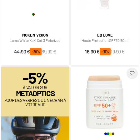
MOKEN VISION
EQ LOVE
Luma White Kaki Cat.3 Polarized
Haute Protection SPF30 50ml
Prix spécial
Prix normal
Prix spécial
Prix normal
44,90 €
69,90 €
16,90 €
19,90 €
-36%
-15%
-5%
À VALOIR SUR
METAOPTICS
POUR DES VERRES OU UN ÉCRAN À
VOTRE VUE