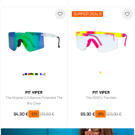
SUMMER DEALS
+1
PIT VIPER
PIT VIPER
The Original 2.0 Narrow Polarized The
The 2000's The Italo
Bio Clear
Prix spécial
Prix normal
Prix spécial
Prix normal
94,90 €
119,90 €
89,90 €
129,90 €
-21%
-31%