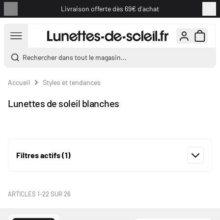
Livraison offerte dès 69€ d'achat
Aller au contenu
Rechercher dans tout le magasin...
Accueil
Styles et tendances
Lunettes de soleil blanches
Filtres actifs
(1)
ARTICLES
1
-
22
SUR
26