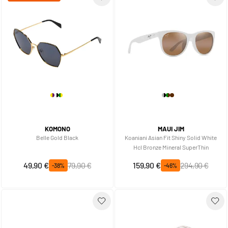
KOMONO
MAUI JIM
Belle Gold Black
Koaniani Asian Fit Shiny Solid White
Hcl Bronze Mineral SuperThin
Prix spécial
Prix normal
Prix spécial
Prix normal
49,90 €
79,90 €
159,90 €
294,90 €
-38%
-46%