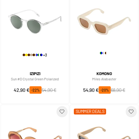
+3
IZIPIZI
KOMONO
Sun #D Crystal Green Polarized
Miles Alabaster
Prix spécial
Prix normal
Prix spécial
Prix normal
42,90 €
54,90 €
54,90 €
68,90 €
-22%
-20%
SUMMER DEALS