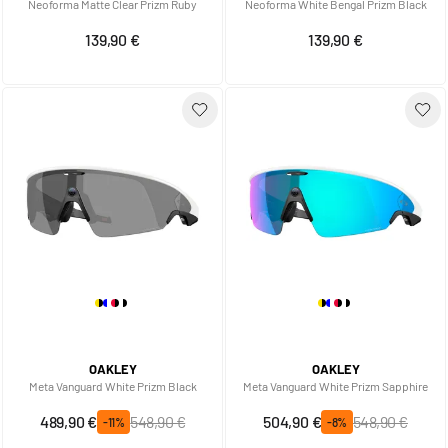
Neoforma Matte Clear Prizm Ruby
Neoforma White Bengal Prizm Black
139,90 €
139,90 €
OAKLEY
OAKLEY
Meta Vanguard White Prizm Black
Meta Vanguard White Prizm Sapphire
Prix spécial
Prix normal
Prix spécial
Prix normal
489,90 €
548,90 €
504,90 €
548,90 €
-11%
-8%