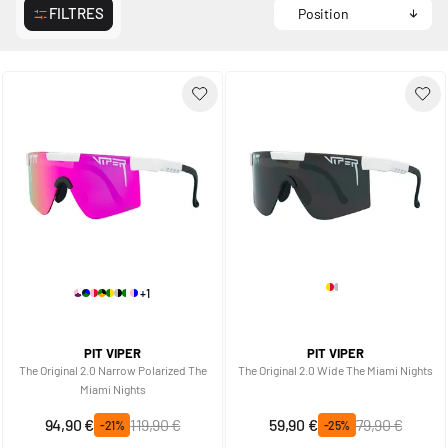
FILTRES
+1
PIT VIPER
PIT VIPER
The Original 2.0 Narrow Polarized The
The Original 2.0 Wide The Miami Nights
Miami Nights
Prix spécial
Prix normal
Prix spécial
Prix normal
94,90 €
119,90 €
59,90 €
79,90 €
-21%
-25%