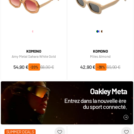
KOMONO
KOMONO
Amy Metal Sahara White Gold
Miles Almond
Prix spécial
Prix normal
Prix spécial
Prix normal
54,90 €
68,90 €
42,90 €
69,90 €
-20%
-39%
Oakley Meta
Entrez dans la nouvelle ère
du sport connecté.
JE 
SUMMER DEALS