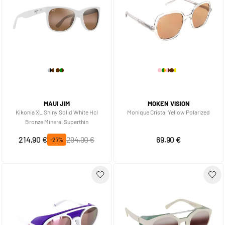
MAUI JIM
MOKEN VISION
Kikonia XL Shiny Solid White Hcl
Monique Cristal Yellow Polarized
Bronze Mineral Superthin
Prix spécial
Prix normal
214,90 €
294,90 €
69,90 €
-27%